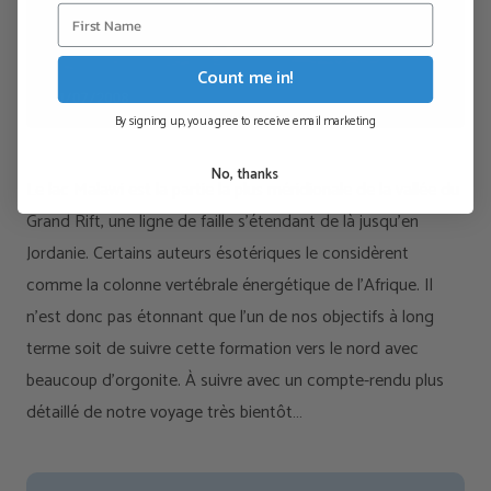
Count me in!
By signing up, you agree to receive email marketing
No, thanks
Le lac Malawi est la partie la plus méridionale de la vallée du
Grand Rift, une ligne de faille s'étendant de là jusqu'en
Jordanie. Certains auteurs ésotériques le considèrent
comme la colonne vertébrale énergétique de l'Afrique. Il
n'est donc pas étonnant que l'un de nos objectifs à long
terme soit de suivre cette formation vers le nord avec
beaucoup d'orgonite. À suivre avec un compte-rendu plus
détaillé de notre voyage très bientôt…