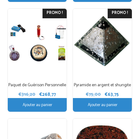
PROMO !
PROMO !
Paquet de Guérison Personnelle
Pyramide en argent et shungite
Le
Le
Le
Le
€
316,20
€
268,77
€
75,00
€
63,75
prix
prix
prix
prix
Ajouter au panier
Ajouter au panier
initial
actuel
initial
actuel
était :
est :
était :
est :
€316,20.
€268,77.
€75,00.
€63,75.