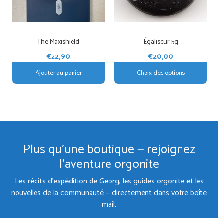
peuvent
être
choisies
The Maxishield
Égaliseur 5g
sur
la
€
22,90
€
20,00
page
Ajouter au panier
Choix des options
du
produit
Plus qu'une boutique — rejoignez
l'aventure orgonite
Les récits d'expédition de Georg, les guides orgonite et les
nouvelles de la communauté — directement dans votre boîte
mail.