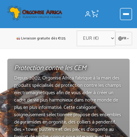
Aller
au
0
contenu
Livraison gratuite dès €125
FR
Protection contre les CEM
Depuis 2002, Orgonise Africa fabrique à la main des
produits spécialisés de protection contre les champs
électromagnétiques afin de vous aider à créer un
cadre de vie plus harmonieux dans notre monde de
plus en plus informatisé. Cette catégorie
soigneusement sélectionnée propose des ensembles
de pyramides en orgonite, des colliers à pendentif,
des « tower busters » et des pièces d’orgonite au
format de poche, conçus pour interagir avec les