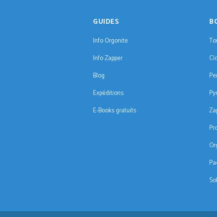
GUIDES
B
Info Orgonite
To
Info Zapper
Cl
Blog
Pe
Expéditions
Py
E-Books gratuits
Za
Pr
Or
Pa
So