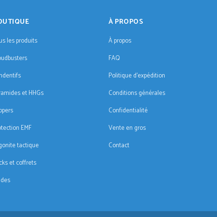
OUTIQUE
À PROPOS
us les produits
À propos
oudbusters
FAQ
ndentifs
Politique d'expédition
ramides et HHGs
Conditions générales
ppers
Confidentialité
otection EMF
Vente en gros
gonite tactique
Contact
cks et coffrets
ldes