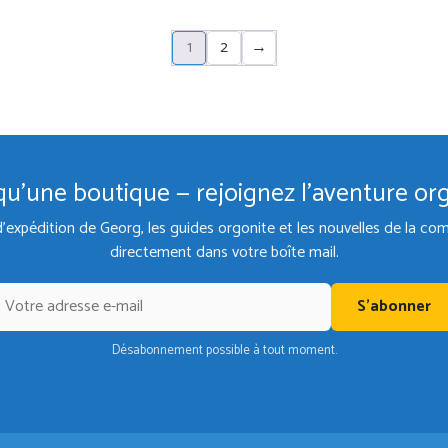
€35,00.
€29,75.
€55,00.
€4
1
2
→
qu'une boutique — rejoignez l'aventure or
d'expédition de Georg, les guides orgonite et les nouvelles de la 
directement dans votre boîte mail.
S'abonner
Désabonnement possible à tout moment.