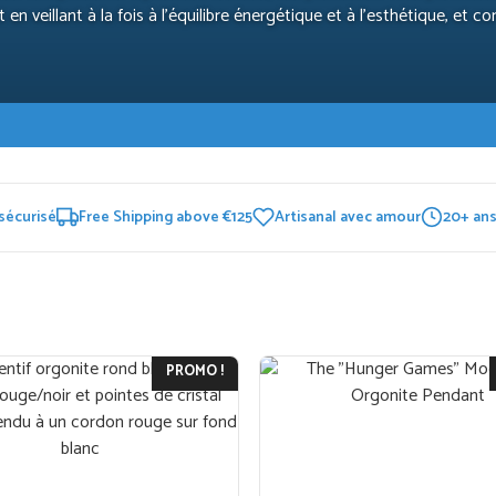
en veillant à la fois à l’équilibre énergétique et à l’esthétique, et
sécurisé
Free Shipping above €125
Artisanal avec amour
20+ ans
PROMO !