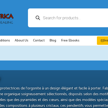
Recherche
de
produits
ditions
About Us
Contact
Blog
Free Ebooks
In
 protectrices de l’orgonite à un design élégant et facile à porter. 
ine organique soigneusement sélectionnés, disposés selon des mot
lles que des pyramides et des cœurs, ainsi que des modèles spéciau
 des compositions à plusieurs cristaux, ces pendentifs vous permett