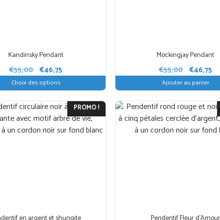
Kandinsky Pendant
Mockingjay Pendant
Le
Le
Le
Le
€
55,00
€
46,75
€
55,00
€
46,75
prix
prix
prix
pr
Choix des options
Ajouter au panier
initial
actuel
initial
ac
était :
est :
était :
es
PROMO !
€55,00.
€46,75.
€55,00.
€4
dentif en argent et shungite
Pendentif Fleur d’Amou