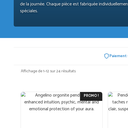
de la journée. Chaque pièce est fabriquée individuellement 
spéciales.
Paiement 
Affichage de 1–12 sur 24 résultats
Ce
PROMO !
produit
a
plusieurs
variations.