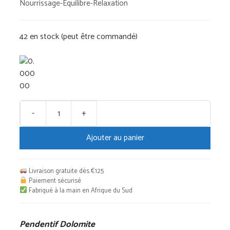
Nourrissage-Équilibre-Relaxation
initial
actuel
était :
est :
42 en stock (peut être commandé)
€55,00.
€46,75.
-
+
quantité
de
Ajouter au panier
Pendentif
Dolomite
Livraison gratuite dès €125
Paiement sécurisé
Fabriqué à la main en Afrique du Sud
Pendentif Dolomite