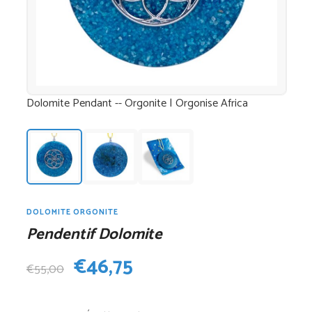
Dolomite Pendant -- Orgonite | Orgonise Africa
DOLOMITE ORGONITE
Pendentif Dolomite
Le
Le
€
46,75
€
55,00
prix
prix