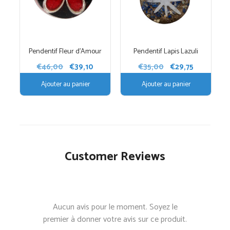
Pendentif Fleur d’Amour
Pendentif Lapis Lazuli
Le
Le
Le
Le
€
46,00
€
39,10
€
35,00
€
29,75
prix
prix
prix
prix
Ajouter au panier
Ajouter au panier
initial
actuel
initial
actuel
était :
est :
était :
est :
€46,00.
€39,10.
€35,00.
€29,75.
Customer Reviews
Aucun avis pour le moment. Soyez le
premier à donner votre avis sur ce produit.