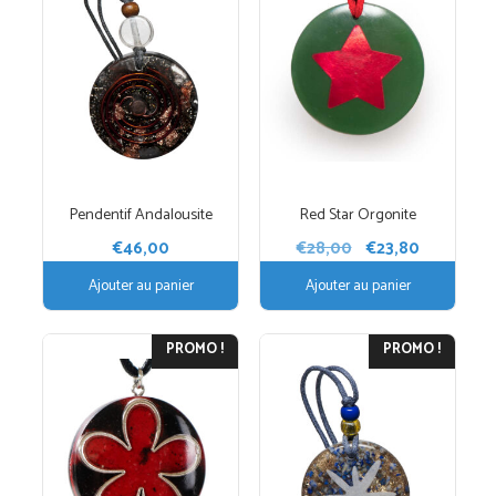
Pendentif Andalousite
Red Star Orgonite
Le
Le
€
46,00
€
28,00
€
23,80
prix
prix
Ajouter au panier
Ajouter au panier
initial
actuel
était :
est :
€28,00.
€23,80.
PROMO !
PROMO !