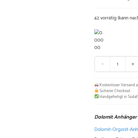
war:
€55,0
42 vorrätig (kann nac
-
+
Dolomit
Anhänger
Menge
Kostenloser Versand a
Sicherer Checkout
Handgefertigt in Südaf
Dolomit Anhänger
Dolomit-Orgonit-An