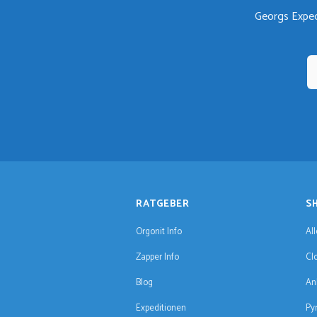
Georgs Exped
RATGEBER
S
Orgonit Info
Al
Zapper Info
Cl
Blog
An
Expeditionen
Py