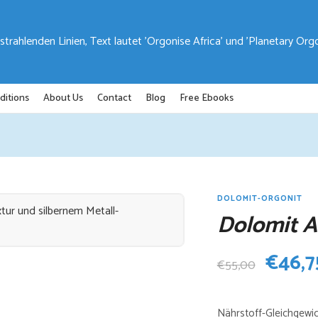
ditions
About Us
Contact
Blog
Free Ebooks
DOLOMIT-ORGONIT
Dolomit 
Urspr
€
46,7
€
55,00
Preis
Nährstoff-Gleichgewi