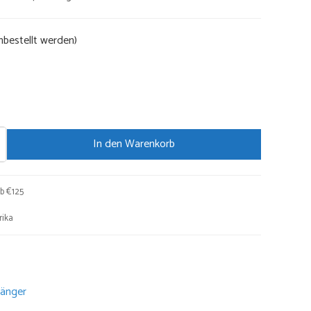
ist:
0
€46,75.
hbestellt werden)
In den Warenkorb
b €125
rika
hänger