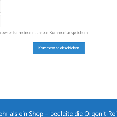
E-
Mail-
Adresse
Website
Browser für meinen nächsten Kommentar speichern.
hr als ein Shop — begleite die Orgonit-Re