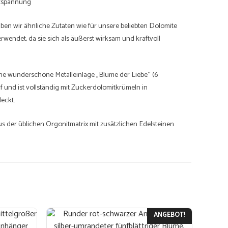
tspannung
en wir ähnliche Zutaten wie für unsere beliebten Dolomite
rwendet, da sie sich als äußerst wirksam und kraftvoll
ine wunderschöne Metalleinlage „Blume der Liebe“ (6
f und ist vollständig mit Zuckerdolomitkrümeln in
eckt.
us der üblichen Orgonitmatrix mit zusätzlichen Edelsteinen
Spritzer Superfood-Pulver.
einer gelben Schnur aus gewachster Baumwolle geliefert und
utel aus original südafrikanischem Shwe-Shwe-Stoff verpackt.
ANGEBOT!
ntspannend, krampflösend.