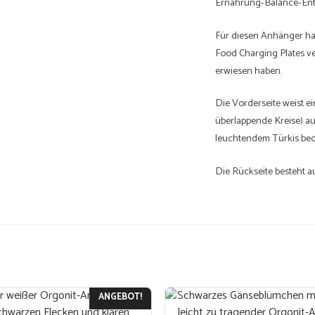
Ernährung-Balance-En
Für diesen Anhänger hab
Food Charging Plates ve
erwiesen haben.
Die Vorderseite weist e
überlappende Kreise) au
leuchtendem Türkis bed
Die Rückseite besteht a
und einem großzügigen 
Der Anhänger wird mit 
ist in einem kleinen Be
Zutaten:.
ANGEBOT!
Dolomit: Entsäuernd, e