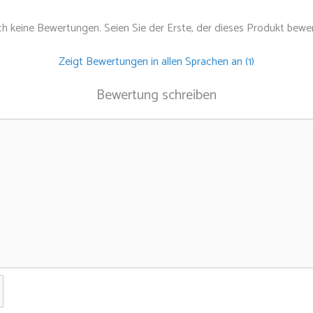
h keine Bewertungen. Seien Sie der Erste, der dieses Produkt bewer
Ich bin dabei!
Zeigt Bewertungen in allen Sprachen an (1)
Durch Dein Abonnement stimmst Du unserem Em
Bewertung schreiben
Nein, danke.
Name