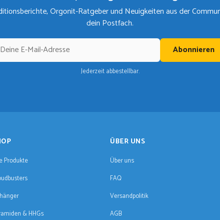
itionsberichte, Orgonit-Ratgeber und Neuigkeiten aus der Communit
dein Postfach.
Abonnieren
Jederzeit abbestellbar.
HOP
ÜBER UNS
le Produkte
Über uns
oudbusters
FAQ
hänger
Versandpolitik
ramiden & HHGs
AGB