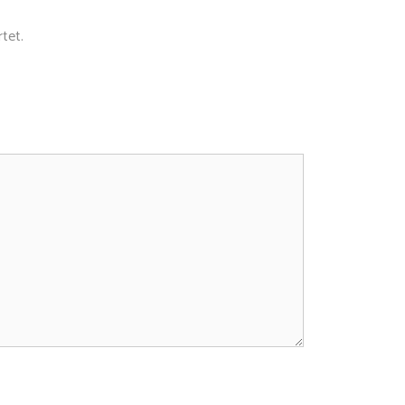
tet.
ailmarketing zu.