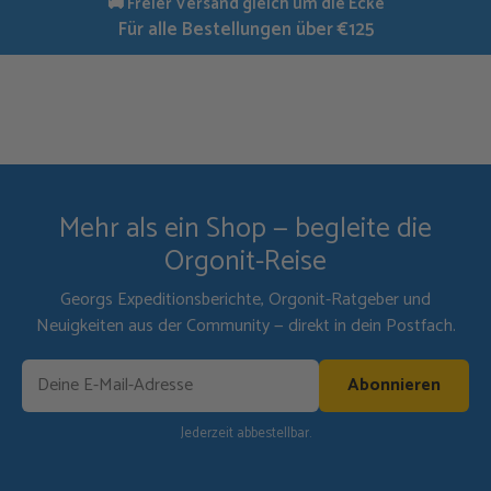
🚚
Freier Versand gleich um die Ecke
Für alle Bestellungen über €125
Mehr als ein Shop — begleite die
Orgonit-Reise
Georgs Expeditionsberichte, Orgonit-Ratgeber und
Neuigkeiten aus der Community — direkt in dein Postfach.
Abonnieren
Jederzeit abbestellbar.