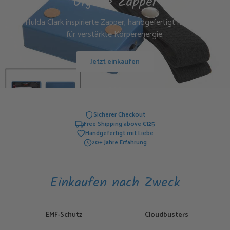
Orgone Zapper
Dr. Hulda Clark inspirierte Zapper, handgefertigt mit Orgonit
für verstärkte Körperenergie.
Jetzt einkaufen
Sicherer Checkout
Free Shipping above €125
Handgefertigt mit Liebe
20+ Jahre Erfahrung
Einkaufen nach Zweck
EMF-Schutz
Cloudbusters