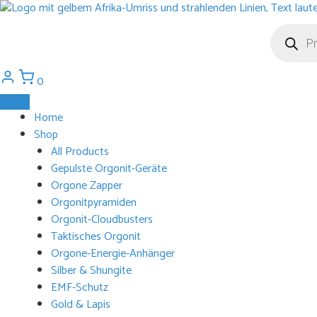
Zum
Inhalt
Products
search
springen
0
Home
Shop
All Products
Gepulste Orgonit-Geräte
Orgone Zapper
Orgonitpyramiden
Orgonit-Cloudbusters
Taktisches Orgonit
Orgone-Energie-Anhänger
Silber & Shungite
EMF-Schutz
Gold & Lapis