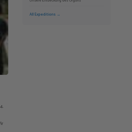
Unsere Entdeckung des Orgons
All Expeditions →
4.
ir