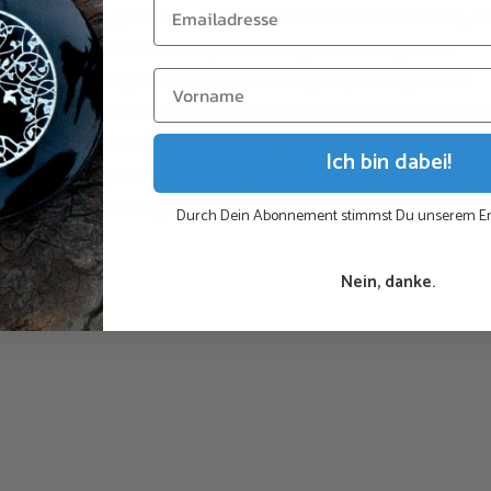
chtigungstour, geführt von Richard und seinem Bruder Leonard, de
bsolviert. Wir führten tolle Gespräche und gewannen einige neue
nischen Familie sorgte in der Gegend für einiges Aufsehen, und wir
und der Frau des Häuptlings. (In vielen ländlichen Gebieten existier
 parallel nebeneinander.) Die Freundlichkeit, Gastfreundschaft und
Ich bin dabei!
 Kinder hatten großen Spaß und spielten in einer großen Gruppe von
 Richard unseren Orgonit-Cloud-Buster, worüber er sich sehr freut
Durch Dein Abonnement stimmst Du unserem Em
ochen war.
Nein, danke.