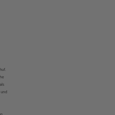
huf.
che
als
s und
en