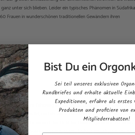
 ganz unter sich blieben. Leider ein typisches Phänomen in Südafrika
a 60 Frauen in wunderschönen traditionellen Gewändern ihren
Bist Du ein Orgonk
Sei teil unseres exklusiven Orgon
Rundbriefes und erhalte aktuelle Einb
Expeditionen, erfahre als erstes
Orgonit in unserem Fahrzeug lag, an der Sonnenfinsternis selbst oder
Produkten und profitiere von e
en des 4. bewölkt, und als die Sonnenfinsternis eintrat, begleitet
Mitgliederrabatten!
eher so, als hätte jemand das Licht im Theater gedimmt. Für einen
rbei. Nach der Sonnenfinsternis setzte leichter Nieselregen ein. Am