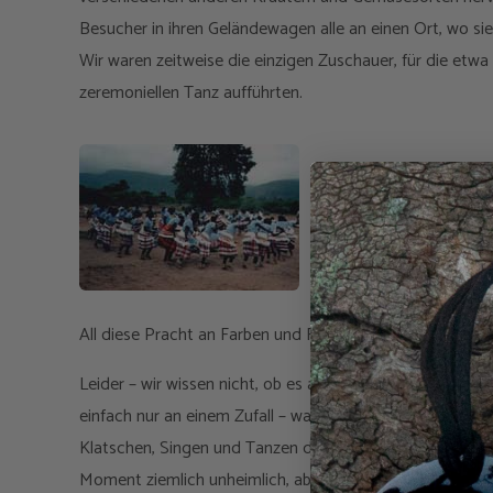
Besucher in ihren Geländewagen alle an einen Ort, wo sie
Wir waren zeitweise die einzigen Zuschauer, für die etw
zeremoniellen Tanz aufführten.
All diese Pracht an Farben und Rhythmen nur für uns.
Leider – wir wissen nicht, ob es an der riesigen Ladung 
einfach nur an einem Zufall – war der Himmel ab dem Morg
Klatschen, Singen und Tanzen der Venda-Frauen, war es 
Moment ziemlich unheimlich, aber es ging sehr schnell vo