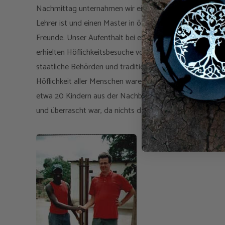
Nachmittag unternahmen wir eine sehr interessante Besi
Lehrer ist und einen Master in öffentlicher Verwaltung a
Freunde. Unser Aufenthalt bei einer traditionellen afrika
erhielten Höflichkeitsbesuche vom örtlichen Ratsmitglied 
staatliche Behörden und traditionelle Stammesstrukturen
Höflichkeit aller Menschen waren überwältigend. Unsere
etwa 20 Kindern aus der Nachbarschaft. Wir überreichten
und überrascht war, da nichts davon im Voraus abgespr