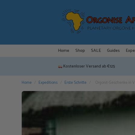
Zum
Inhalt
springen
Home
Shop
SALE
Guides
Expe
Kostenloser Versand ab €125
Home
/
Expeditions
/
Erste Schritte
/
Orgonit-Geschenke in 