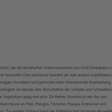
Kultur, die die rätselhaften Steinmonumente von Groß-Simbabwe sc
hr kulturelles Erbe viel besser bewahrt als viele andere südafrikanis
hängiges Homeland und genossen mehr internationale Anerkennung 
ß, verfügten sie damals über Botschaften der Schweiz und Schweden
he Vegetation üppig und grün. Ein kleines Grundstück wie das von
– Überschüsse an Mais, Mangos, Tomaten, Papaya, Erdnüssen und
or. Zur großen Enttäuschung der Einheimischen strömten die weiß