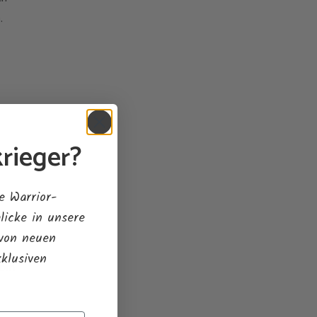
.
rieger?
e Warrior-
licke in unsere
 von neuen
xklusiven
 vom