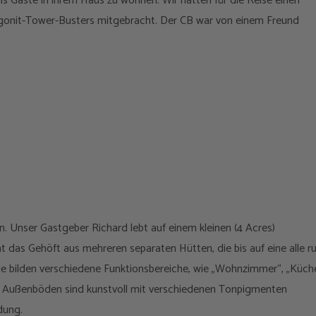
 als Gäste in ihrem Haus zu wohnen. Wir hatten für die Reise einen
gonit-Tower-Busters mitgebracht. Der CB war von einem Freund
. Unser Gastgeber Richard lebt auf einem kleinen (4 Acres)
ht das Gehöft aus mehreren separaten Hütten, die bis auf eine alle r
 bilden verschiedene Funktionsbereiche, wie „Wohnzimmer“, „Küch
ie Außenböden sind kunstvoll mit verschiedenen Tonpigmenten
dung.