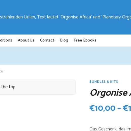
ditions
About Us
Contact
Blog
Free Ebooks
te
BUNDLES & KITS
Orgonise 
€
10,00
–
€
Das Geschenk, das im