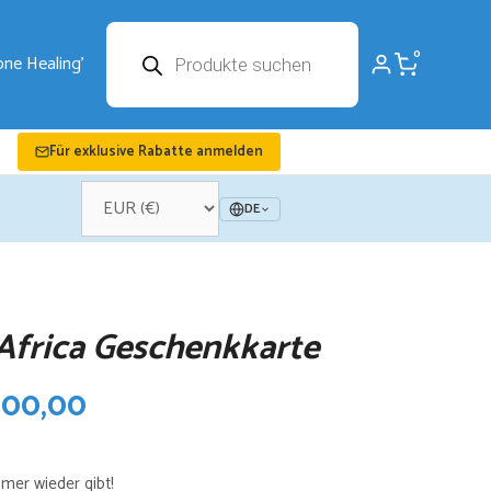
Products
0
search
Für exklusive Rabatte anmelden
DE
Africa Geschenkkarte
Preisspanne:
100,00
€10,00
mer wieder gibt!