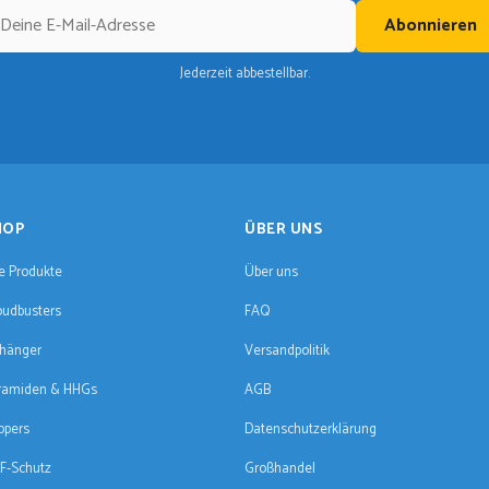
Abonnieren
Jederzeit abbestellbar.
HOP
ÜBER UNS
le Produkte
Über uns
oudbusters
FAQ
hänger
Versandpolitik
ramiden & HHGs
AGB
ppers
Datenschutzerklärung
F-Schutz
Großhandel