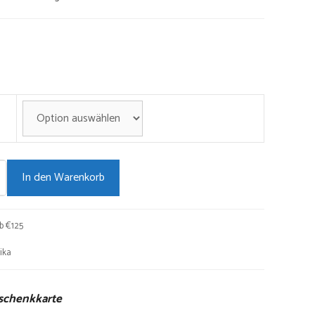
bis
€100,00
In den Warenkorb
b €125
ika
eschenkkarte