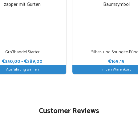
Großhandel Starter
Silber- und Shungite-Bünd
Preisspanne:
€
350,00
–
€
389,00
€
169,15
ite
€350,00
Ausführung wählen
In den Warenkorb
bis
€389,00
Customer Reviews