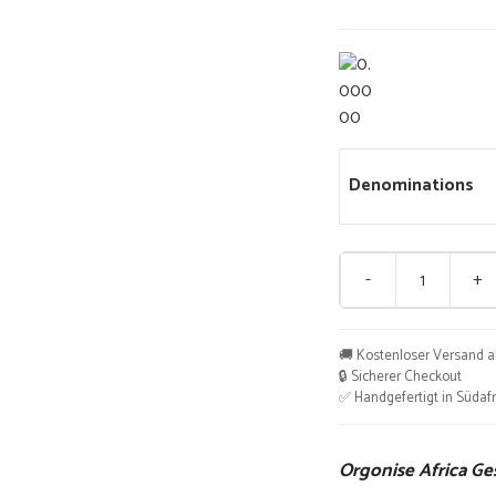
Denominations
-
+
Orgonise
Africa
Geschenkkarte
🚚 Kostenloser Versand a
Menge
🔒 Sicherer Checkout
✅ Handgefertigt in Südafr
Orgonise Africa G