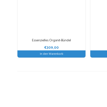
mehrere
Varianten
auf.
Die
Optionen
können
auf
Essenzielles Orgonit-Bündel
der
€
309,00
Produktse
In den Warenkorb
gewählt
werden