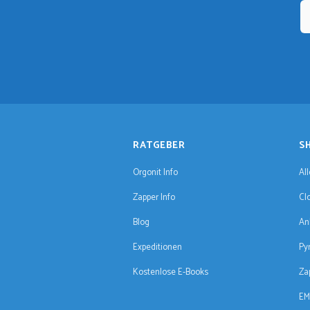
RATGEBER
S
Orgonit Info
Al
Zapper Info
Cl
Blog
An
Expeditionen
Py
Kostenlose E-Books
Za
EM