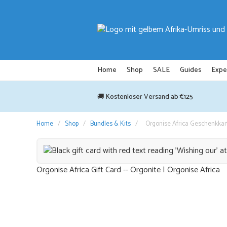
Zum
Inhalt
springen
Home
Shop
SALE
Guides
Expe
🚚 Kostenloser Versand ab €125
Home
/
Shop
/
Bundles & Kits
/
Orgonise Africa Geschenkkar
Orgonise Africa Gift Card -- Orgonite | Orgonise Africa