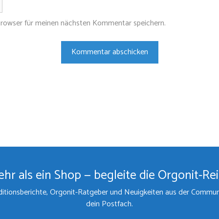
Browser für meinen nächsten Kommentar speichern.
hr als ein Shop — begleite die Orgonit-Re
itionsberichte, Orgonit-Ratgeber und Neuigkeiten aus der Communit
dein Postfach.