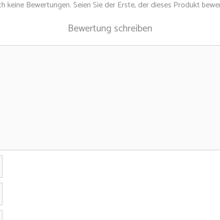
h keine Bewertungen. Seien Sie der Erste, der dieses Produkt bewer
Bewertung schreiben
Name
E-
Mail-
Adresse
Website