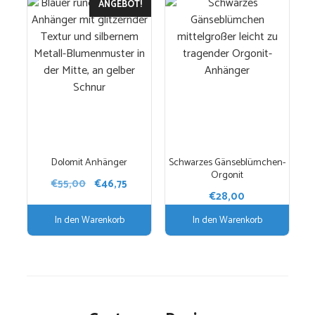
ANGEBOT!
Dolomit Anhänger
Schwarzes Gänseblümchen-
Orgonit
Ursprünglicher
Aktueller
€
55,00
€
46,75
€
28,00
Preis
Preis
war:
ist:
In den Warenkorb
In den Warenkorb
€55,00
€46,75.