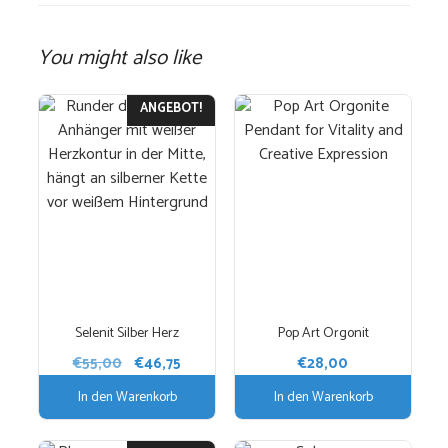
You might also like
ANGEBOT!
Selenit Silber Herz
Pop Art Orgonit
Ursprünglicher
Aktueller
€
55,00
€
46,75
€
28,00
Preis
Preis
In den Warenkorb
In den Warenkorb
war:
ist:
€55,00
€46,75.