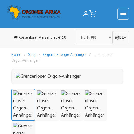
Zum
Inhalt
0
springen
🚚 Kostenloser Versand ab €125
DE
Home
/
Shop
/
Orgone-Energie-Anhänger
/
„Limitless“-
Orgon-Anhänger