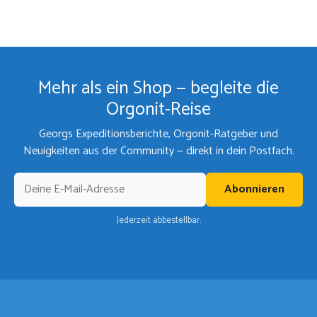
Mehr als ein Shop — begleite die
Orgonit-Reise
Georgs Expeditionsberichte, Orgonit-Ratgeber und
Neuigkeiten aus der Community — direkt in dein Postfach.
Abonnieren
Jederzeit abbestellbar.