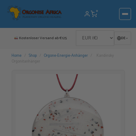
Zum
Inhalt
0
springen
Kostenloser Versand ab €125
DE
Home
/
Shop
/
Orgone-Energie-Anhänger
/
Kandinsky
Orgonitanhänger