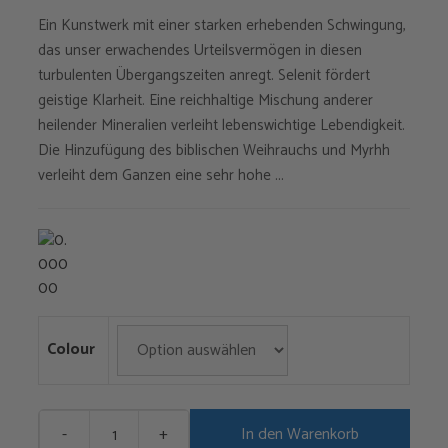
Ein Kunstwerk mit einer starken erhebenden Schwingung,
war:
ist:
das unser erwachendes Urteilsvermögen in diesen
€55,00
€46,75.
turbulenten Übergangszeiten anregt. Selenit fördert
geistige Klarheit. Eine reichhaltige Mischung anderer
heilender Mineralien verleiht lebenswichtige Lebendigkeit.
Die Hinzufügung des biblischen Weihrauchs und Myrhh
verleiht dem Ganzen eine sehr hohe ...
Colour
-
+
In den Warenkorb
Kandinsky