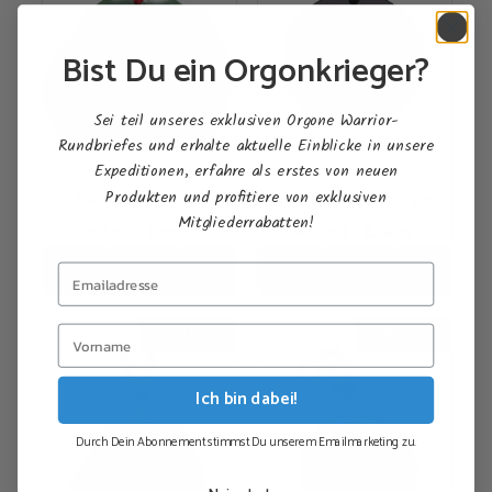
Bist Du ein Orgonkrieger?
Sei teil unseres exklusiven Orgone Warrior-
Rundbriefes und erhalte aktuelle Einblicke in unsere
Expeditionen, erfahre als erstes von neuen
Produkten und profitiere von exklusiven
Roter Stern Orgonit
Hand des Friedens Orgonit
Mitgliederrabatten!
Ursprünglicher
Aktueller
Ursprünglicher
Aktueller
€
28,00
€
23,80
€
55,00
€
46,75
Preis
Preis
Preis
Preis
In den Warenkorb
In den Warenkorb
war:
ist:
war:
ist:
€28,00
€23,80.
€55,00
€46,75.
ANGEBOT!
ANGEBOT!
Ich bin dabei!
Durch Dein Abonnement stimmst Du unserem Emailmarketing zu.