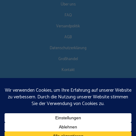
Über uns
FAQ
Versandpolitik
AGB
Datenschutzerklärung
Großhandel
Kontakt
FOLG UNS
DE
€125 kostenloser Versand · © 2026 Orgonise Africa