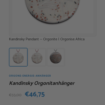
Kandinsky Pendant -- Orgonite | Orgonise Africa
ORGONE-ENERGIE-ANHÄNGER
Kandinsky Orgonitanhänger
Ursprünglicher
Aktueller
€
46,75
€
55,00
Preis
Preis