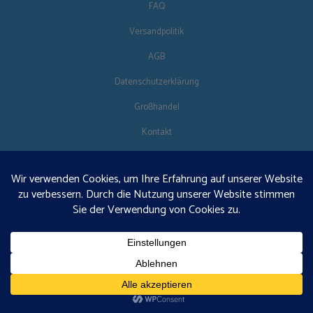
FAQ
Versandpolitik
AGB
Datenschutzerklärung
Großhandel
Kontakt
FOLG UNS
DE
€125 kostenloser Versand · © 2026 Orgonise Africa