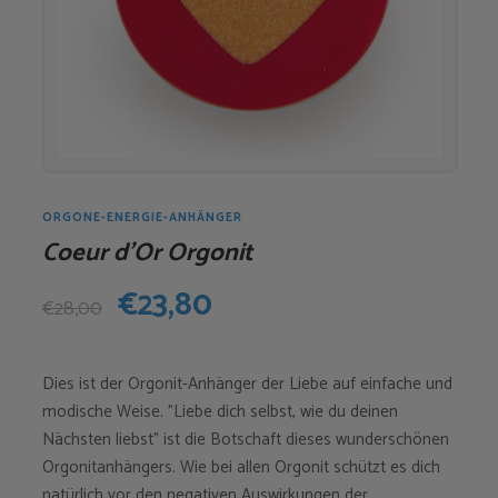
ORGONE-ENERGIE-ANHÄNGER
Coeur d’Or Orgonit
Ursprünglicher
Aktueller
€
23,80
€
28,00
Preis
Preis
Dies ist der Orgonit-Anhänger der Liebe auf einfache und
war:
ist:
modische Weise. "Liebe dich selbst, wie du deinen
€28,00
€23,80.
Nächsten liebst" ist die Botschaft dieses wunderschönen
Orgonitanhängers. Wie bei allen Orgonit schützt es dich
natürlich vor den negativen Auswirkungen der