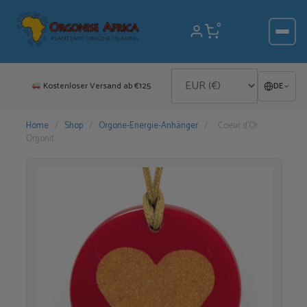
Zum
Inhalt
0
springen
Kostenloser Versand ab €125
DE
Home
/
Shop
/
Orgone-Energie-Anhänger
/
Coeur d’Or
Orgonit