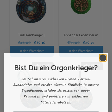
Türkis-Anhänger L
Anhänger Lebensbaum
Ursprünglicher
Aktueller
Ursprünglicher
Aktueller
€
46,00
€
39,10
€
35,00
€
29,75
Preis
Preis
Preis
Preis
In den Warenkorb
In den Warenkorb
war:
ist:
war:
ist:
€46,00
€39,10.
€35,00
€29,75.
Bist Du ein Orgonkrieger?
ANGEBOT!
ANGEBOT!
Sei teil unseres exklusiven Orgone Warrior-
Rundbriefes und erhalte aktuelle Einblicke in unsere
Expeditionen, erfahre als erstes von neuen
Produkten und profitiere von exklusiven
Mitgliederrabatten!