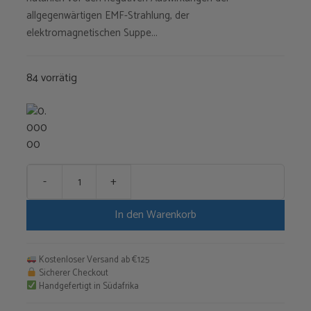
allgegenwärtigen EMF-Strahlung, der
elektromagnetischen Suppe...
84 vorrätig
-
+
Coeur
d'Or
In den Warenkorb
Orgonit
Menge
Kostenloser Versand ab €125
Sicherer Checkout
Handgefertigt in Südafrika