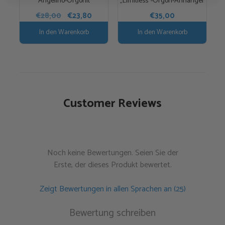
Angelino-Orgonit
„Limitless“-Orgon-Anhänger
Ursprünglicher
Aktueller
€
28,00
€
23,80
€
35,00
Preis
Preis
In den Warenkorb
In den Warenkorb
war:
ist:
€28,00
€23,80.
Customer Reviews
Noch keine Bewertungen. Seien Sie der
Erste, der dieses Produkt bewertet.
Zeigt Bewertungen in allen Sprachen an (25)
Bewertung schreiben