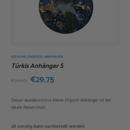
ORGONE-ENERGIE-ANHÄNGER
Türkis Anhänger S
Ursprünglicher
Aktueller
€
29,75
€
35,00
Preis
Preis
Dieser wunderschöne kleine Orgonit-Anhänger ist der
war:
ist:
ideale Reiseschutz
€35,00
€29,75.
28 vorrätig (kann nachbestellt werden)