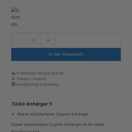
-
+
Türkis
Anhänger
In den Warenkorb
S
Menge
Kostenloser Versand ab €125
Sicherer Checkout
Handgefertigt in Südafrika
Türkis Anhänger S
Kleiner türkisfarbener Orgonit-Anhänger
Dieser schöne kleine Orgonit-Anhänger ist der ideale