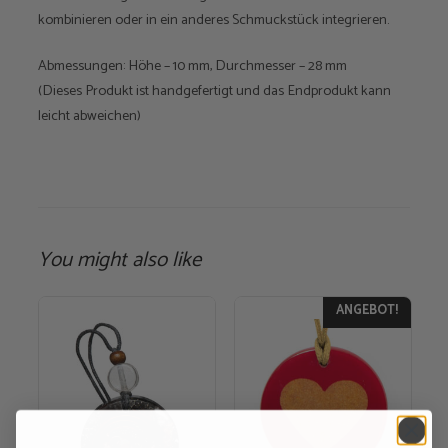
kombinieren oder in ein anderes Schmuckstück integrieren.
Abmessungen: Höhe – 10 mm, Durchmesser – 28 mm
(Dieses Produkt ist handgefertigt und das Endprodukt kann
leicht abweichen)
You might also like
ANGEBOT!