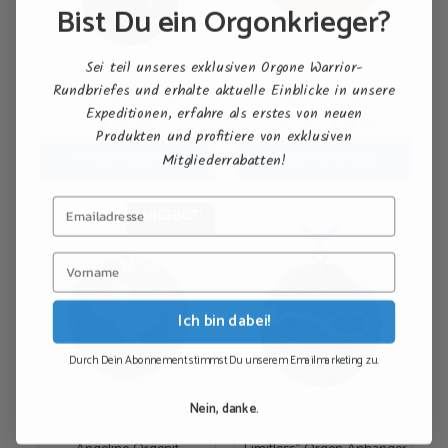
Bist Du ein Orgonkrieger?
Sei teil unseres exklusiven Orgone Warrior-
Rundbriefes und erhalte aktuelle Einblicke in unsere
Andalusit Anhänger
Coeur d’Or Orgonit
Expeditionen, erfahre als erstes von neuen
Ursprünglicher
Aktueller
€
46,00
€
28,00
€
23,80
Produkten und profitiere von exklusiven
Preis
Preis
In den Warenkorb
In den Warenkorb
Mitgliederrabatten!
war:
ist:
€28,00
€23,80.
ANGEBOT!
Ich bin dabei!
Durch Dein Abonnement stimmst Du unserem Emailmarketing zu.
Nein, danke.