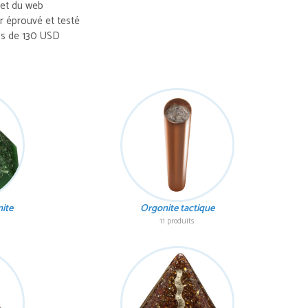
let du web
 éprouvé et testé
us de 130 USD
ite
Orgonite tactique
11 produits