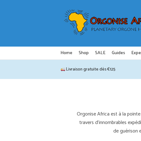
Aller
au
contenu
Home
Shop
SALE
Guides
Expe
Livraison gratuite dès €125
Orgonise Africa est à la poi
travers d'innombrables expéd
de guérison 