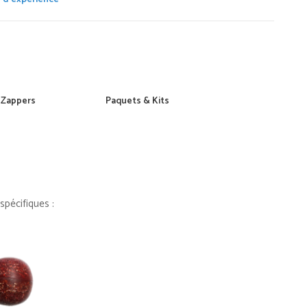
Zappers
Paquets & Kits
Pyramides d'orgon
pécifiques :