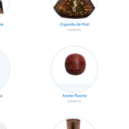
is
Orgonite de Muti
6 produits
la
Keshe Plasma
5 produits