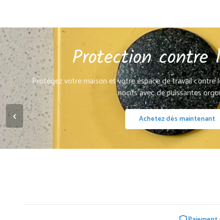
Protection contre
Protègez votre maison et votre espace de travail contre
nocifs avec de puissantes orgon
‹
Achetez dès maintenant
Paiement 