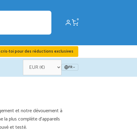
0
scris-toi pour des réductions exclusives
FR
agement et notre dévouement à
 la plus complète d'appareils
uvé et testé.