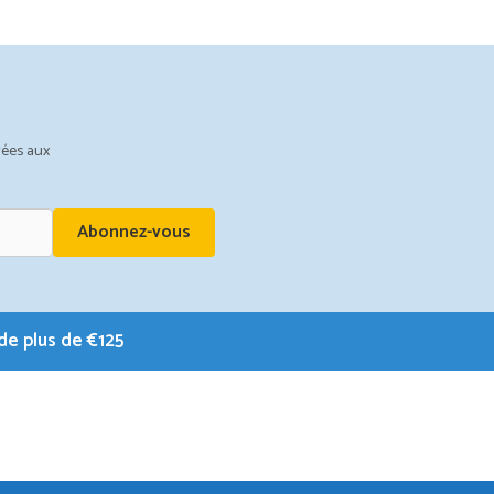
la
page
du
produit
vées aux
Abonnez-vous
e plus de €125