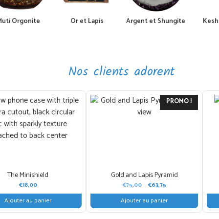
Muti Orgonite
Or et Lapis
Argent et Shungite
Kesh
Nos clients adorent
PROMO !
The Minishield
Gold and Lapis Pyramid
Le
Le
€
18,00
€
75,00
€
63,75
prix
prix
Ajouter au panier
Ajouter au panier
initial
actuel
était :
est :