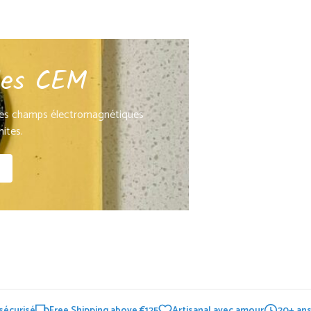
 les CEM
 les champs électromagnétiques
ites.
sécurisé
Free Shipping above €125
Artisanal avec amour
20+ ans