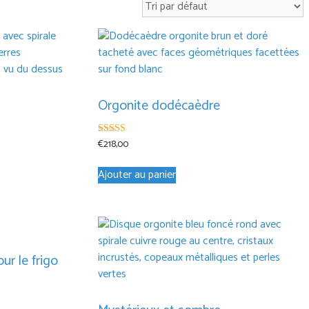
Orgonite dodécaèdre
€
218,00
4.89
sur 5
Ajouter au panier
ur le frigo