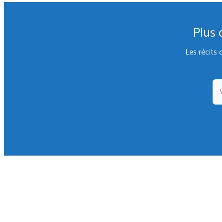
Plus 
Les récits 
Guides
Info Orgonite
Info Zapper