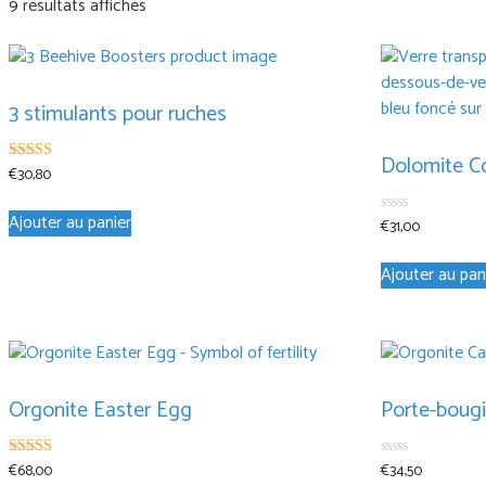
9 résultats affichés
3 stimulants pour ruches
Dolomite C
€
30,80
5.00
sur 5
Ajouter au panier
€
31,00
0
sur
5
Ajouter au pan
Orgonite Easter Egg
Porte-bougi
€
68,00
€
34,50
5.00
0
sur 5
sur