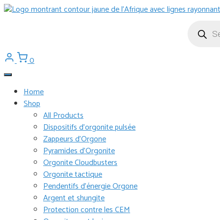
Aller
au
Recherch
de
contenu
produits
0
Home
Shop
All Products
Dispositifs d’orgonite pulsée
Zappeurs d’Orgone
Pyramides d’Orgonite
Orgonite Cloudbusters
Orgonite tactique
Pendentifs d’énergie Orgone
Argent et shungite
Protection contre les CEM