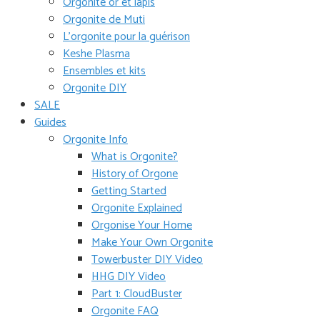
Orgonite or et lapis
Orgonite de Muti
L’orgonite pour la guérison
Keshe Plasma
Ensembles et kits
Orgonite DIY
SALE
Guides
Orgonite Info
What is Orgonite?
History of Orgone
Getting Started
Orgonite Explained
Orgonise Your Home
Make Your Own Orgonite
Towerbuster DIY Video
HHG DIY Video
Part 1: CloudBuster
Orgonite FAQ