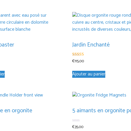
oaster
Jardin Enchanté
€
115,00
5.00
sur 5
ier
Ajouter au panier
e en orgonite
5 aimants en orgonite po
€
35,00
0
sur