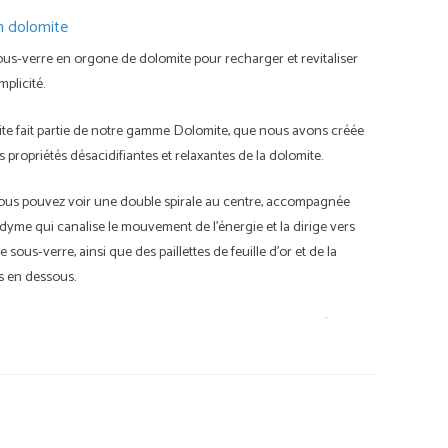
n dolomite
ous-verre en orgone de dolomite pour recharger et revitaliser
mplicité.
te fait partie de notre gamme Dolomite, que nous avons créée
 propriétés désacidifiantes et relaxantes de la dolomite.
 vous pouvez voir une double spirale au centre, accompagnée
dyme qui canalise le mouvement de l'énergie et la dirige vers
e sous-verre, ainsi que des paillettes de feuille d'or et de la
s en dessous.
tes de cristal en forme d’aiguille ultra-fines sont disposées de
rgie claire et stimulante des cristaux de quartz s’harmonise
iettes de dolomite Sugar incrustées dans une résine de couleur
une puissante matrice d’orgonite avec des limaille d’aluminium.