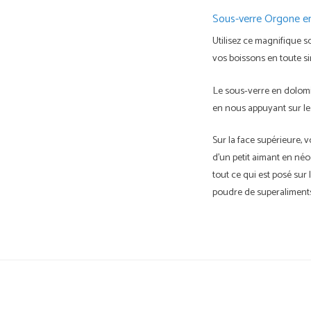
Sous-verre Orgone e
Utilisez ce magnifique s
vos boissons en toute si
Le sous-verre en dolomi
en nous appuyant sur les
Sur la face supérieure,
d'un petit aimant en néo
tout ce qui est posé sur l
poudre de superaliment
Autour du centre, 12 poin
manière régulière. L’éne
parfaitement avec les m
turquoise vif.
Le fond est constitué d’