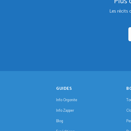
Plus 
Les récits 
GUIDES
B
Info Orgonite
To
Info Zapper
Cl
Blog
Pe