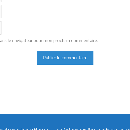
E-
mail
Site
web
dans le navigateur pour mon prochain commentaire.