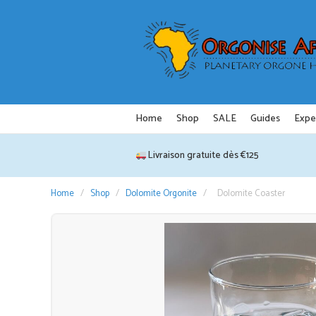
Aller
au
contenu
Home
Shop
SALE
Guides
Expe
Livraison gratuite dès €125
Home
/
Shop
/
Dolomite Orgonite
/
Dolomite Coaster