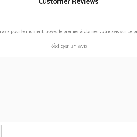
Customer Reviews
Mélange de superaliment
de maca, du baobab et d
besoins de l'organisme.
 avis pour le moment. Soyez le premier à donner votre avis sur ce pr
Rédiger un avis
Dimensions : environ 15
Ce produit est fabriqué 
variations.
Nom