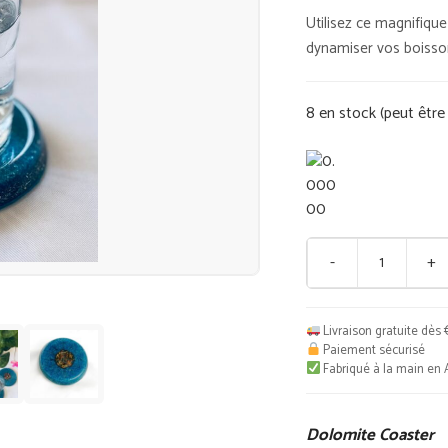
Utilisez ce magnifiqu
dynamiser vos boisso
8 en stock (peut êt
-
+
quantité
de
Dolomite
Livraison gratuite dès 
Coaster
Paiement sécurisé
Fabriqué à la main en 
Dolomite Coaster