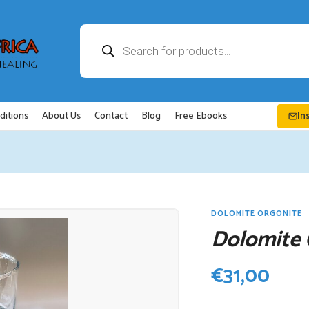
Recherche
de
produits
ditions
About Us
Contact
Blog
Free Ebooks
In
DOLOMITE ORGONITE
Dolomite 
€
31,00