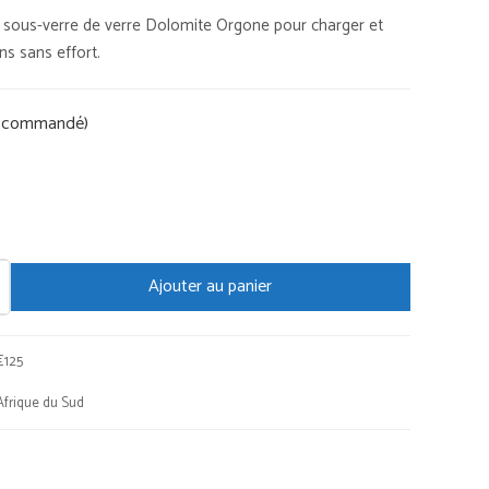
e sous-verre de verre Dolomite Orgone pour charger et
ns sans effort.
re commandé)
Ajouter au panier
€125
Afrique du Sud