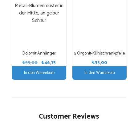
Dolomit Anhänger
5 Orgonit-Kühlschrankpfeile
Ursprünglicher
Aktueller
€
55,00
€
46,75
€
35,00
Preis
Preis
In den Warenkorb
In den Warenkorb
war:
ist:
€55,00
€46,75.
Customer Reviews