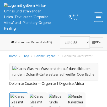
Zum
Inhalt
springen
0
🚚 Kostenloser Versand ab €125
DE
Home
/
Shop
/
Dolomit-Orgonit
/
Dolomiten-Untersetzer
Dolomite Coaster -- Orgonite | Orgonise Africa