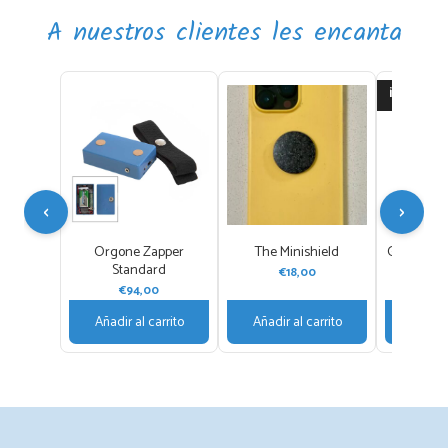
A nuestros clientes les encanta
¡OFERTA!
‹
›
Orgone Zapper
The Minishield
Gold and 
Standard
€
18,00
€
75,0
€
94,00
Añadir al carrito
Añadir al carrito
Añadir 