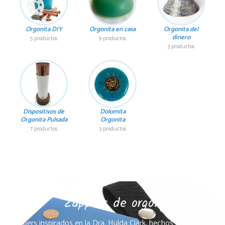
Orgonita DIY
Orgonita en casa
Orgonita del
dinero
5 productos
9 productos
3 productos
Dispositivos de
Dolomita
Orgonita Pulsada
Orgonita
7 productos
3 productos
Zappers de orgón
Zappers inspirados en la Dra. Hulda Clark, hechos a mano con