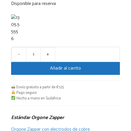
Disponible para reserva
-
+
Estándar
Orgone
Añadir al carrito
Zapper
cantidad
Envío gratuito a partir de €125
Pago seguro
Hecho a mano en Sudáfrica
Estándar Orgone Zapper
Orgone Zapper con electrodos de cobre