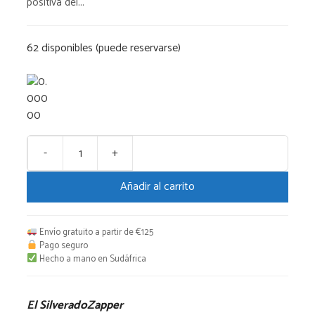
positiva del...
62 disponibles (puede reservarse)
-
+
El
SilveradoZapper
Añadir al carrito
cantidad
Envío gratuito a partir de €125
Pago seguro
Hecho a mano en Sudáfrica
El SilveradoZapper