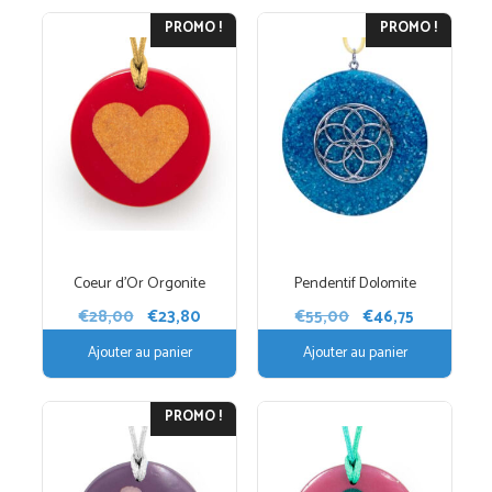
PROMO !
PROMO !
Coeur d’Or Orgonite
Pendentif Dolomite
Le
Le
Le
Le
€
28,00
€
23,80
€
55,00
€
46,75
prix
prix
prix
prix
Ajouter au panier
Ajouter au panier
initial
actuel
initial
actuel
était :
est :
était :
est :
€28,00.
€23,80.
€55,00.
€46,75.
PROMO !