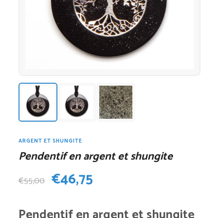
ARGENT ET SHUNGITE
Pendentif en argent et shungite
Le
Le
€
46,75
€
55,00
prix
prix
Pendentif en argent et shungite