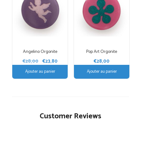
Angelino Orgonite
Pop Art Orgonite
Le
Le
€
28,00
€
23,80
€
28,00
prix
prix
Ajouter au panier
Ajouter au panier
initial
actuel
était :
est :
€28,00.
€23,80.
Customer Reviews