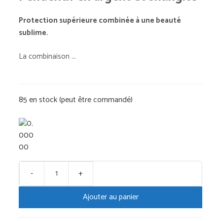
initial
actuel
était :
est :
Protection supérieure combinée à une beauté
sublime.
€55,00.
€46,75.
La combinaison ...
85 en stock (peut être commandé)
-
+
quantité
de
Ajouter au panier
Pendentif
en