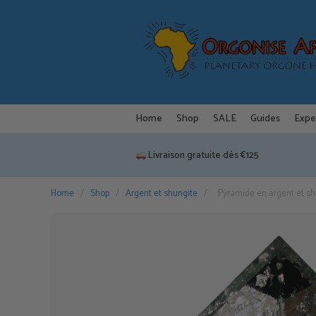
Aller
au
contenu
Home
Shop
SALE
Guides
Expe
Livraison gratuite dès €125
Home
/
Shop
/
Argent et shungite
/
Pyramide en argent et sh