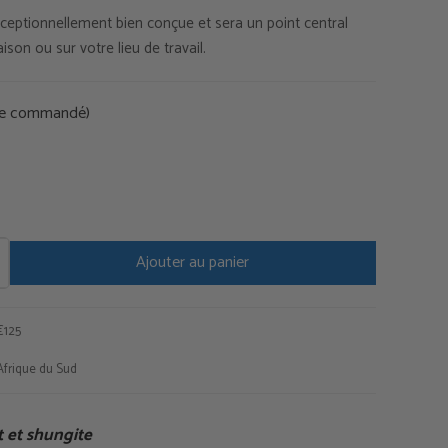
ceptionnellement bien conçue et sera un point central
actuel
son ou sur votre lieu de travail.
est :
tre commandé)
0.
€63,75.
Ajouter au panier
€125
Afrique du Sud
 et shungite