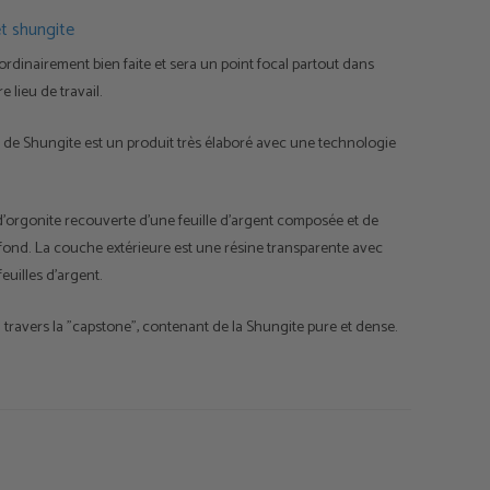
t shungite
ordinairement bien faite et sera un point focal partout dans
 lieu de travail.
 de Shungite est un produit très élaboré avec une technologie
d'orgonite recouverte d'une feuille d'argent composée et de
e fond. La couche extérieure est une résine transparente avec
euilles d'argent.
à travers la "capstone", contenant de la Shungite pure et dense.
offre une protection supérieure contre les champs
utres radiations et infuse votre environnement d'une énergie
tion et de mise à la terre.
ur : 67mm, poids env. 400g.