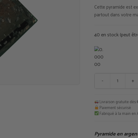
Cette pyramide est ex
initial
partout dans votre mai
était :
40 en stock (peut ê
€75,0
-
+
quantité
de
Pyramide
Livraison gratuite dès 
en
Paiement sécurisé
argent
Fabriqué à la main en 
et
shungite
Pyramide en argent