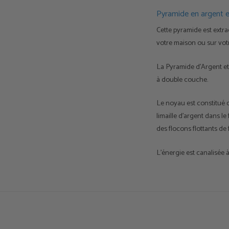
Pyramide en argent e
Cette pyramide est extra
votre maison ou sur votre
La Pyramide d'Argent et
à double couche.
Le noyau est constitué 
limaille d'argent dans l
des flocons flottants de f
L'énergie est canalisée 
Ce générateur d'orgone 
électromagnétiques et a
de nettoyage, de purifica
Taille : 87 x 87mm, haute