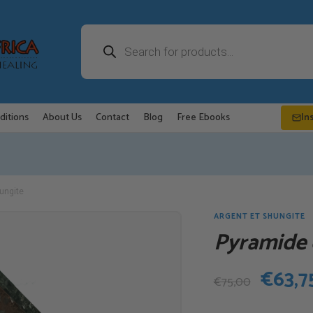
Recherche
de
produits
ditions
About Us
Contact
Blog
Free Ebooks
In
ungite
ARGENT ET SHUNGITE
Pyramide 
Le
€
63,7
€
75,00
prix