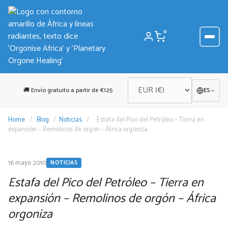
Saltar
al
contenido
0
🚚 Envío gratuito a partir de €125
ES
Home
/
Blog
/
Noticias
/
Estafa del Pico del Petróleo – Tierra en
expansión – Remolinos de orgón – África orgoniza
16 mayo 2010
NOTICIAS
Estafa del Pico del Petróleo – Tierra en
expansión – Remolinos de orgón – África
orgoniza