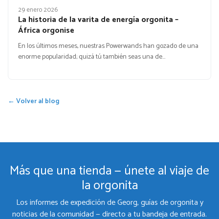
29 enero 2026
La historia de la varita de energía orgonita –
África orgonise
En los últimos meses, nuestras Powerwands han gozado de una
enorme popularidad; quizá tú también seas una de…
← Volver al blog
Más que una tienda — únete al viaje de
la orgonita
Los informes de expedición de Georg, guías de orgonita y
noticias de la comunidad — directo a tu bandeja de entrada.