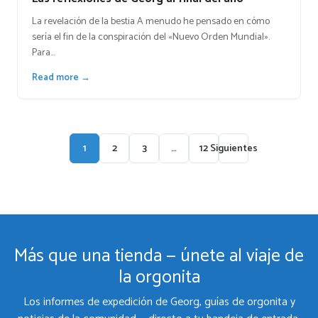
La revelación de la bestia A menudo he pensado en cómo
sería el fin de la conspiración del «Nuevo Orden Mundial».
Para…
Read more →
1
2
3
…
12
Siguientes
Más que una tienda — únete al viaje de
la orgonita
Los informes de expedición de Georg, guías de orgonita y