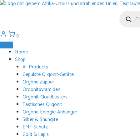
Zum
Inhalt
Products
search
springen
0
Home
Shop
All Products
Gepulste Orgonit-Geräte
Orgone Zapper
Orgonitpyramiden
Orgonit-Cloudbusters
Taktisches Orgonit
Orgone-Energie-Anhänger
Silber & Shungite
EMF-Schutz
Gold & Lapis