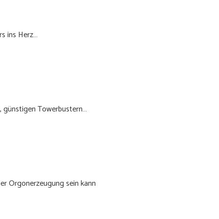
rs ins Herz…
en, günstigen Towerbustern…
 der Orgonerzeugung sein kann