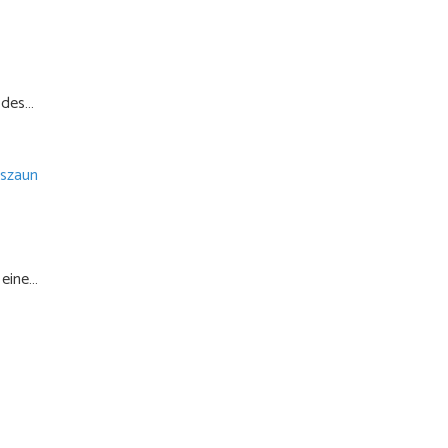
e des…
 eine…