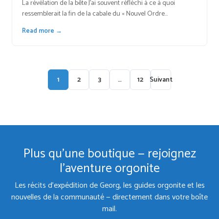
La révélation de la bête J'ai souvent réfléchi à ce à quoi
ressemblerait la fin de la cabale du « Nouvel Ordre…
Read more →
1
2
3
…
12
Suivant
Plus qu'une boutique — rejoignez
l'aventure orgonite
Les récits d'expédition de Georg, les guides orgonite et les
nouvelles de la communauté — directement dans votre boîte
mail.