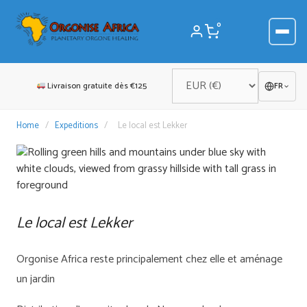
Aller
au
0
contenu
Livraison gratuite dès €125
FR
Home
/
Expeditions
/
Le local est Lekker
Le local est Lekker
Orgonise Africa reste principalement chez elle et aménage
un jardin