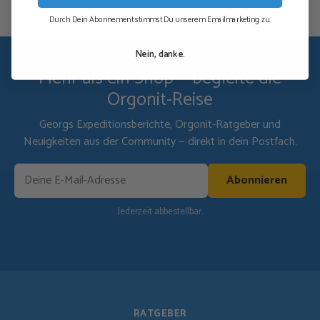
Durch Dein Abonnement stimmst Du unserem Emailmarketing zu.
Nein, danke.
Mehr als ein Shop — begleite die
Orgonit-Reise
Georgs Expeditionsberichte, Orgonit-Ratgeber und
Neuigkeiten aus der Community — direkt in dein Postfach.
Abonnieren
Jederzeit abbestellbar.
RATGEBER