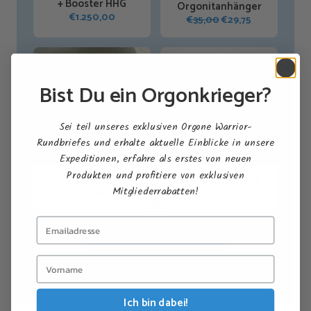
+ Booster HHG
Orgonitanhänger
€
1.250,00
Ursprünglicher
Aktueller
€
35,00
€
29,75
Preis
Preis
war:
ist:
€35,00
€29,75.
Bist Du ein Orgonkrieger?
Sei teil unseres exklusiven Orgone Warrior-
Rundbriefes und erhalte aktuelle Einblicke in unsere
Expeditionen, erfahre als erstes von neuen
Produkten und profitiere von exklusiven
Schungit-Ei
Orgonit-Osterei
Mitgliederrabatten!
€
74,00
€
68,00
Shop All Products →
Ich bin dabei!