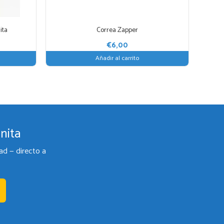
ita
Correa Zapper
€
6,00
Añadir al carrito
nita
ad — directo a