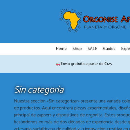
Saltar
al
contenido
Home
Shop
SALE
Guides
Expe
Envío gratuito a partir de €125
Sin categoría
Nuestra sección «Sin categorizar» presenta una variada cole
de productos. Aquí encontrará piezas experimentales, dise
principal de zappers y dispositivos de orgonita. Estos prod
basándonos en más de dos décadas de experiencia desde que
artesanía sudafricana de calidad y la innovación creativa en 