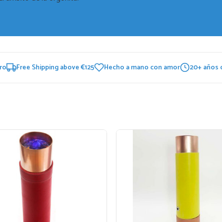
ro
Free Shipping above €125
Hecho a mano con amor
20+ años 
Este
producto
tiene
múltiples
variantes.
Las
opciones
se