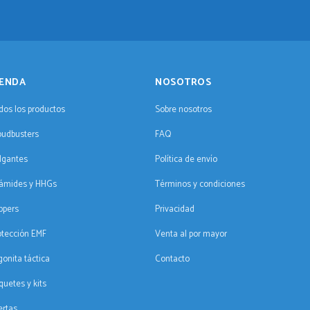
IENDA
NOSOTROS
dos los productos
Sobre nosotros
oudbusters
FAQ
lgantes
Política de envío
rámides y HHGs
Términos y condiciones
ppers
Privacidad
otección EMF
Venta al por mayor
gonita táctica
Contacto
quetes y kits
ertas