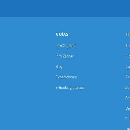
GUÍAS
T
Info Orgonita
To
Info Zapper
Cl
Blog
Co
Expediciones
Pi
E-Books gratuitos
Za
Pr
Or
Pa
Of