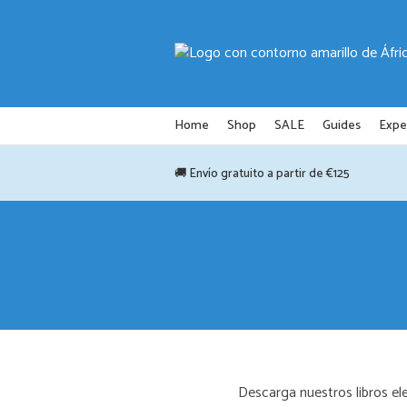
Saltar
al
contenido
Home
Shop
SALE
Guides
Expe
🚚 Envío gratuito a partir de €125
Descarga nuestros libros ele