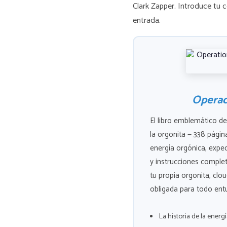
Clark Zapper. Introduce tu 
entrada.
Operac
El libro emblemático d
la orgonita — 338 página
energía orgónica, exped
y instrucciones complet
tu propia orgonita, clo
obligada para todo entu
La historia de la ener