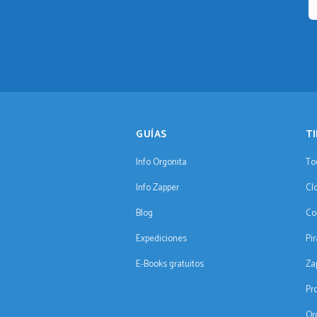
GUÍAS
T
Info Orgonita
To
Info Zapper
Cl
Blog
Co
Expediciones
Pi
E-Books gratuitos
Za
Pr
Or