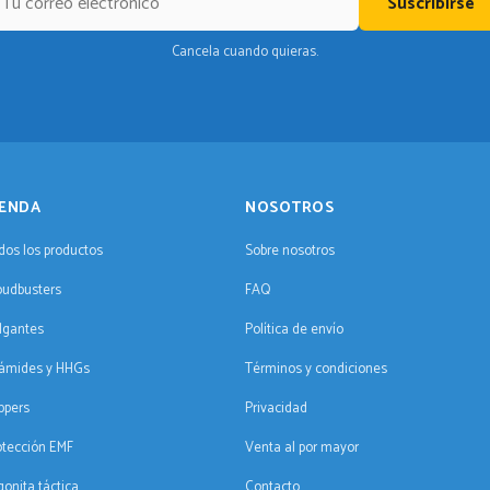
Suscribirse
Cancela cuando quieras.
IENDA
NOSOTROS
dos los productos
Sobre nosotros
oudbusters
FAQ
lgantes
Política de envío
rámides y HHGs
Términos y condiciones
ppers
Privacidad
otección EMF
Venta al por mayor
gonita táctica
Contacto