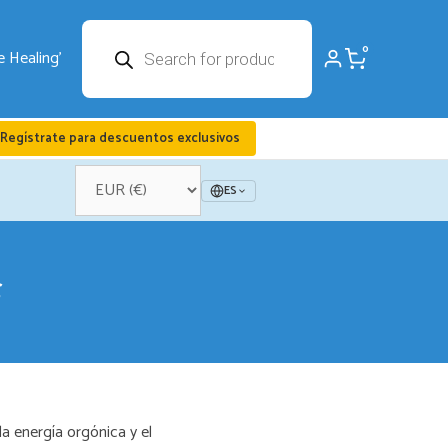
Búsqueda
0
de
productos
Regístrate para descuentos exclusivos
ES
la energía orgónica y el