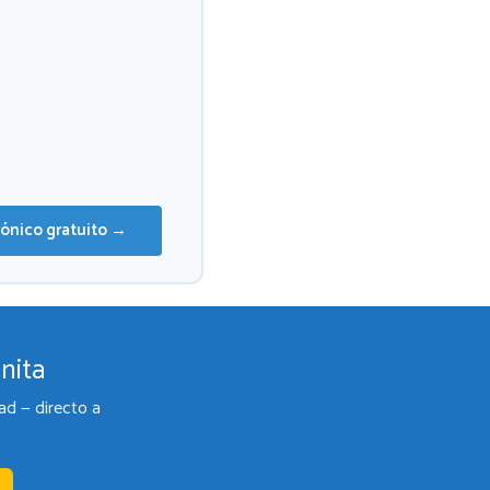
rónico gratuito →
nita
ad — directo a