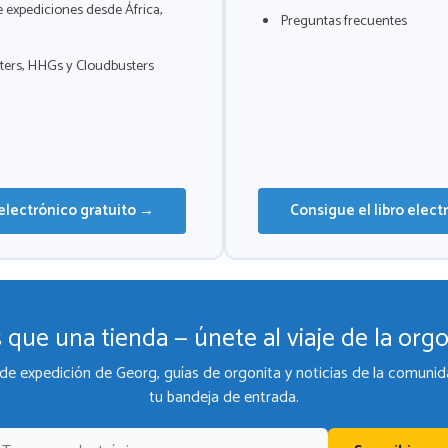
 expediciones desde África,
Preguntas frecuentes
ers, HHGs y Cloudbusters
 electrónico gratuito →
Consigue el libro elect
 que una tienda — únete al viaje de la orgo
de expedición de Georg, guías de orgonita y noticias de la comunid
tu bandeja de entrada.