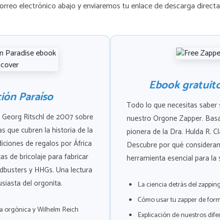
correo electrónico abajo y enviaremos tu enlace de descarga direc
Ebook gratuit
ión Paraíso
Todo lo que necesitas saber 
e Georg Ritschl de 2007 sobre
nuestro Orgone Zapper. Basa
s que cubren la historia de la
pionera de la Dra. Hulda R. Cl
iciones de regalos por África
Descubre por qué considera
as de bricolaje para fabricar
herramienta esencial para la s
udbusters y HHGs. Una lectura
siasta del orgonita.
La ciencia detrás del zappin
Cómo usar tu zapper de for
gía orgónica y Wilhelm Reich
Explicación de nuestros dif