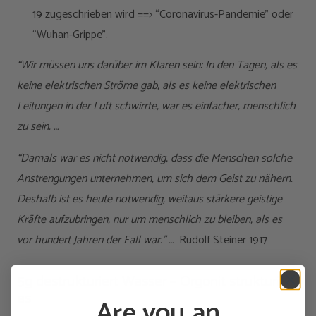
19 zugeschrieben wird ==> “Coronavirus-Pandemie” oder
“Wuhan-Grippe”.
“Wir müssen uns darüber im Klaren sein: In den Tagen, als es
keine elektrischen Ströme gab, als es keine elektrischen
Leitungen in der Luft schwirrte, war es einfacher, menschlich
zu sein. …
“Damals war es nicht notwendig, dass die Menschen solche
Anstrengungen unternehmen, um sich dem Geist zu nähern.
Deshalb ist es heute notwendig, weitaus stärkere geistige
Kräfte aufzubringen, nur um menschlich zu bleiben, als es
vor hundert Jahren der Fall war.” …
Rudolf Steiner 1917
5g destrukturiert Wasser – Orgonit strukturiert
es
Are you an