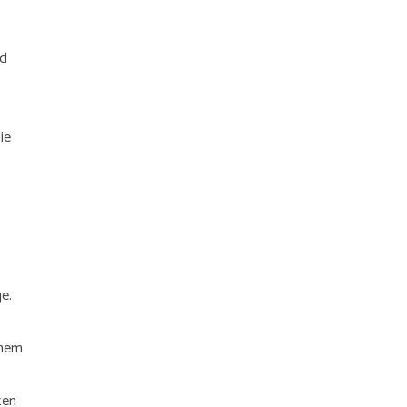
nd
ie
e.
inem
ten