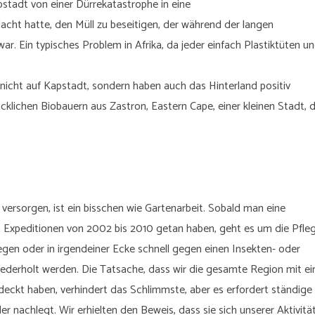
apstadt von einer Dürrekatastrophe in eine
t hatte, den Müll zu beseitigen, der während der langen
. Ein typisches Problem in Afrika, da jeder einfach Plastiktüten u
nicht auf Kapstadt, sondern haben auch das Hinterland positiv
klichen Biobauern aus Zastron, Eastern Cape, einer kleinen Stadt, d
versorgen, ist ein bisschen wie Gartenarbeit. Sobald man eine
n Expeditionen von 2002 bis 2010 getan haben, geht es um die Pfleg
egen oder in irgendeiner Ecke schnell gegen einen Insekten- oder
wiederholt werden. Die Tatsache, dass wir die gesamte Region mit e
kt haben, verhindert das Schlimmste, aber es erfordert ständige
 nachlegt. Wir erhielten den Beweis, dass sie sich unserer Aktivitä