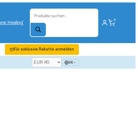
Products
search
0
Für exklusive Rabatte anmelden
DE