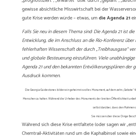
„prognostiziert“, „erwartet“ usw. durch „geplant“, „absich
gewisse absichtliche Misswirtschaft bei der Wasserversorg
gute Krise werden würde – etwas, um
die Agenda 21
ei
Falls Sie neu in diesem Thema sind: Die Agenda 21 ist di
Entwicklung, die im Anschluss an die Rio-Konferenz über 
fehlerhaften Wissenschaft der durch „Treibhausgase“ veru
und globale Besteuerung einzuführen. Viele unabhängige
Agenda 21 und den bekannten Entvölkerungsplänen der ge
Ausdruck kommen.
Die Georgia Guidestones bilden ein geheimnisvolles Monument, auf dem zehn „Gebote“ für
Menschen zu halten. Während die Urheber des Monuments der breiten Öffentlichkeit unbeka
selbst darüber, da es den Rahmen d
Sie müssen über diese Dinge Besc
Während sich diese Krise entfaltete (oder sagen wir „ent
Chemtrail-Aktivitäten rund um die Kaphalbinsel sowie e