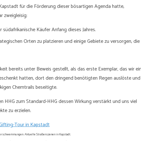
Kapstadt für die Förderung dieser bösartigen Agenda hatte,
 zweigleisig:
 südafrikanische Käufer Anfang dieses Jahres.
egischen Orten zu platzieren und einige Gebiete zu versorgen, die
it bereits unter Beweis gestellt, als das erste Exemplar, das wir e
geschenkt hatten, dort den dringend benötigten Regen auslöste und
ckigen Chemtrails beseitigte.
ten HHG zum Standard-HHG dessen Wirkung verstärkt und uns viel
ekte zu erzielen.
Gifting-Tour in Kapstadt
berschwemmungen: Aktuelle Straßenszenen in Kapstadt.