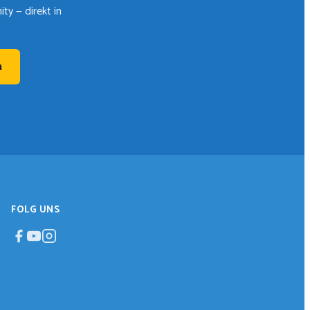
y — direkt in
n
FOLG UNS