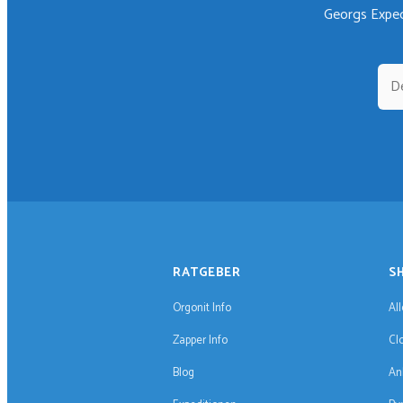
Georgs Exped
RATGEBER
S
Orgonit Info
Al
Zapper Info
Cl
Blog
An