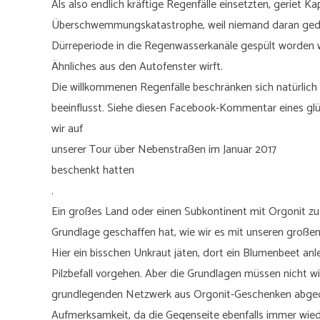
Als also endlich kräftige Regenfälle einsetzten, geriet K
Überschwemmungskatastrophe, weil niemand daran gedach
Dürreperiode in die Regenwasserkanäle gespült worden war
Ähnliches aus den Autofenster wirft.
Die willkommenen Regenfälle beschränken sich natürlich 
beeinflusst. Siehe diesen Facebook-Kommentar eines glüc
wir auf
unserer Tour über Nebenstraßen im Januar 2017
beschenkt hatten
.
Ein großes Land oder einen Subkontinent mit Orgonit zu 
Grundlage geschaffen hat, wie wir es mit unseren große
Hier ein bisschen Unkraut jäten, dort ein Blumenbeet anl
Pilzbefall vorgehen. Aber die Grundlagen müssen nicht 
grundlegenden Netzwerk aus Orgonit-Geschenken abgedec
Aufmerksamkeit, da die Gegenseite ebenfalls immer wieder