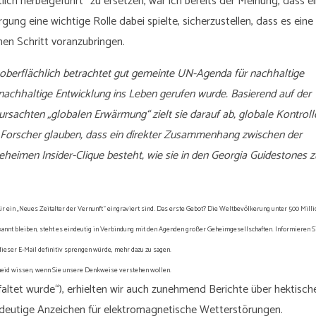
tlich herbeigeführt“ zu ersetzen, war ich bereits der Meinung, dass e
ung eine wichtige Rolle dabei spielte, sicherzustellen, dass es eine
nen Schritt voranzubringen.
e oberflächlich betrachtet gut gemeinte UN-Agenda für nachhaltige
nachhaltige Entwicklung ins Leben gerufen wurde. Basierend auf der
rsachten „globalen Erwärmung“ zielt sie darauf ab, globale Kontroll
 Forscher glauben, dass ein direkter Zusammenhang zwischen der
heimen Insider-Clique besteht, wie sie in den Georgia Guidestones 
 ein „Neues Zeitalter der Vernunft“ eingraviert sind. Das erste Gebot? Die Weltbevölkerung unter 500 Mill
nnt bleiben, steht es eindeutig in Verbindung mit den Agenden großer Geheimgesellschaften. Informieren Si
ieser E-Mail definitiv sprengen würde, mehr dazu zu sagen.
heid wissen, wenn Sie unsere Denkweise verstehen wollen.
faltet wurde“), erhielten wir auch zunehmend Berichte über hektisch
indeutige Anzeichen für elektromagnetische Wetterstörungen.