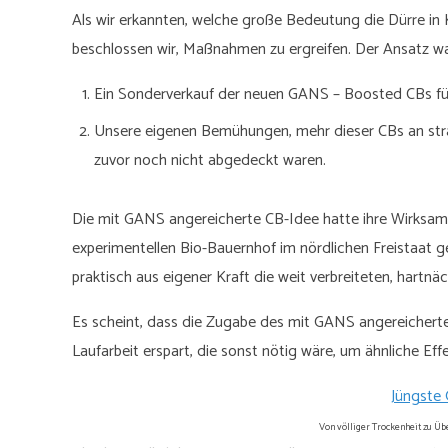
Als wir erkannten, welche große Bedeutung die Dürre in 
beschlossen wir, Maßnahmen zu ergreifen. Der Ansatz war
Ein Sonderverkauf der neuen GANS – Boosted CBs für
Unsere eigenen Bemühungen, mehr dieser CBs an strat
zuvor noch nicht abgedeckt waren.
Die mit GANS angereicherte CB-Idee hatte ihre Wirksamke
experimentellen Bio-Bauernhof im nördlichen Freistaat 
praktisch aus eigener Kraft die weit verbreiteten, hartnä
Es scheint, dass die Zugabe des mit GANS angereicher
Laufarbeit erspart, die sonst nötig wäre, um ähnliche Eff
Jüngste 
Von völliger Trockenheit zu Ü