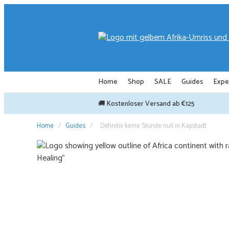
Zum
Inhalt
springen
Home
Shop
SALE
Guides
Expe
🚚 Kostenloser Versand ab €125
Home
/
Guides
/
Definitiv keine Stunde null in Kapstadt