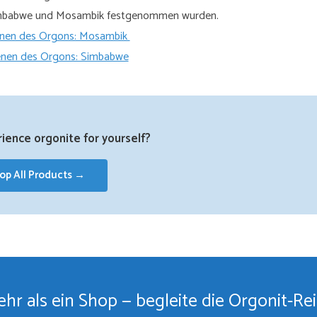
n Simbabwe und Mosambik festgenommen wurden.
enen des Orgons: Mosambik
enen des Orgons: Simbabwe
ience orgonite for yourself?
op All Products →
hr als ein Shop — begleite die Orgonit-Re