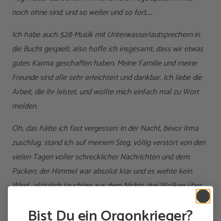
noch ohne sind; und so weiter und so fort…..
Ich habe auch 528-Musik mit Unterwasserlautsprechern in
die Bucht gespielt, also hoffe ich insgesamt, dass wir etwas
gutes Karma geschaffen haben. Meine Familie und meine
Freunde sind alle sehr erleichtert und dankbar. Ich liebe die
Arbeit, die ihr leistet, und wollte mich einfach mal zu Wort
melden.
Oh, das hätte ich fast vergessen: In der Nacht, bevor Irma
zuschlug, stand ich auf meinem Steg, völlig verstört von den
vielen Tagen voller schrecklicher Nachrichten und dem
Packen; der Himmel war absolut klar und es wehte kein
Wind… plötzlich tauchten aus dem Nichts drei Wolken über
meinem Kopf auf und zogen dann ziemlich schnell über uns
Bist Du ein Orgonkrieger?
hinweg.