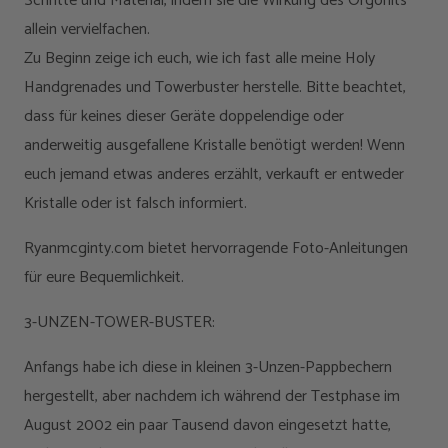
Schritte und Material, indem sie die Wirkung des Orgonits
allein vervielfachen.
Zu Beginn zeige ich euch, wie ich fast alle meine Holy
Handgrenades und Towerbuster herstelle. Bitte beachtet,
dass für keines dieser Geräte doppelendige oder
anderweitig ausgefallene Kristalle benötigt werden! Wenn
euch jemand etwas anderes erzählt, verkauft er entweder
Kristalle oder ist falsch informiert.
Ryanmcginty.com bietet hervorragende Foto-Anleitungen
für eure Bequemlichkeit.
3-UNZEN-TOWER-BUSTER:
Anfangs habe ich diese in kleinen 3-Unzen-Pappbechern
hergestellt, aber nachdem ich während der Testphase im
August 2002 ein paar Tausend davon eingesetzt hatte,