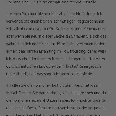
Zoll lang sind. Ein Pfund enthält eine Menge Kristalle.
3. Geben Sie einen kleinen Kristall in jede Muffinform. Ich
verwende oft einen kleinen, schmutzigen, abgebrochenen
Kristallchip von etwa der Größe Ihres kleinen Zehennagels,
aber wenn Sie neu in dieser Sache sind, trauen Sie sich das
wahrscheinlich noch nicht zu. Mein Selbstvertrauen basiert
auf ein paar Jahren Erfahrung im Towerbusting, daher weiß
ich, dass ein TB mit einem kleinen, schrägen Splitter einen
durchschnittlichen Entropie-Turm „bustet“ (energetisch
neutralisiert), und das sage ich hiermit ganz offiziell.
4. Füllen Sie die Förmchen fast bis zum Rand mit losem
Metall. Denken Sie daran, dass 3 Unzen ausreichen und dass
die Förmchen jeweils 4 Unzen fassen. Ich möchte, dass du
das absolut Beste für dein hart verdientes oder sogar faul
erworbenes Geld bekommst. 3 Unzen Orgonit in einem