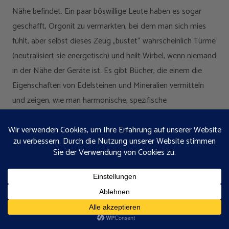
Nähe befindet. Ein paar böswillige Leute haben es sogar
geschafft, Orgonit zu vermarkten, bei dem man sich mies
fühlt, aber selbst dieses Zeug „bustet“ wahrscheinlich Türme
(neutralisiert sie energetisch) und heilt Wirbel, wenn niemand
in der Nähe der Geräte ist. Es gibt Bücher, die einem die
Eigenschaften von Edelsteinen und Mineralien vermitteln
und zeigen, wie man harmonische, spezifische
Kombinationen herstellt, und diese Eigenschaften werden
durch Orgonit erheblich verstärkt.
Mein Favorit, da er auf einer Kombination aus Intuition und
umfangreichen empirischen Tests basiert (unser bevorzugter
Forschungsansatz), ist Michael Giengers „CRYSTAL POWER,
CRYSTAL HEALING“. Ich persönlich halte nicht viel von
gechannelter Literatur, da keine Wissenschaft
dahintersteckt, die Daten also nicht belegt werden können,