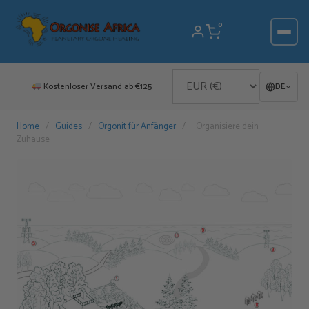
Zum
Inhalt
0
springen
Kostenloser Versand ab €125
DE
Home
/
Guides
/
Orgonit für Anfänger
/
Organisiere dein
Zuhause