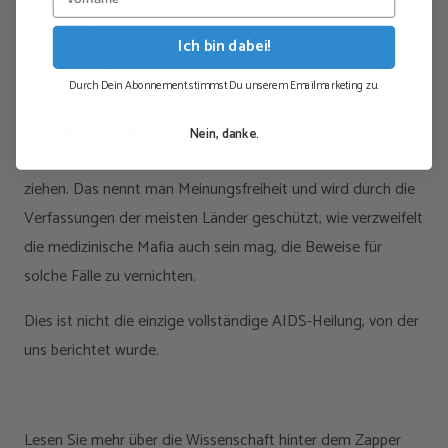
Pandemie“ und einer unheilbaren Krankheit? Ihre Vermutung
Ich bin dabei!
ist genauso gut wie meine.
Durch Dein Abonnement stimmst Du unserem Emailmarketing zu.
Natürlich stellen wir hier keine verallgemeinernden
Behauptungen auf. Die Geschichte wird als Tatsache
Nein, danke.
berichtet, und Sie können Ihre eigenen Schlussfolgerungen
ziehen. Das nennt man Meinungsfreiheit und wird durch die
Verfassungen der meisten Länder geschützt, wie verzweifelt
die medizinische Mafia auch sein mag, die Beweise für
solche Fälle zu vernichten.
Dies ist nicht die einzige vollständige AIDS-Heilung, von der
uns berichtet wurde.
Lesen Sie mehr über die Wissenschaft hinter dem Zapper