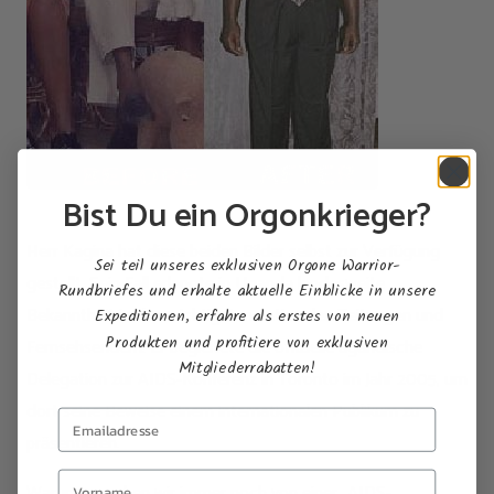
Bist Du ein Orgonkrieger?
Herr Kagina hat diese beiden Bilder selbst zur Verfügung
Sei teil unseres exklusiven Orgone Warrior-
gestellt. Sein Fall erlangte in Uganda landesweite
Rundbriefes und erhalte aktuelle Einblicke in unsere
Bekanntheit in den wichtigsten nationalen Zeitungen und
Expeditionen, erfahre als erstes von neuen
Produkten und profitiere von exklusiven
Fernsehsendern. Er begleitete die offizielle ugandische
Mitgliederrabatten!
Delegation zur AIDS-Konferenz in Toronto im Jahr 2005, um
dort seine Beweise einem internationalen Publikum zu
präsentieren.
Warum sprechen wir immer noch von einer „AIDS-