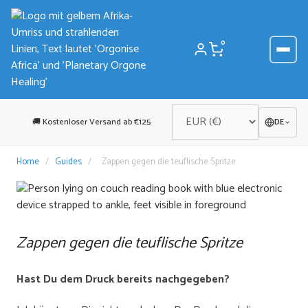
Zum
Inhalt
springen
0
🚚 Kostenloser Versand ab €125
DE
Home
/
Guides
/
Zappen gegen die teuflische Spritze
Zappen gegen die teuflische Spritze
Hast Du dem Druck bereits nachgegeben?