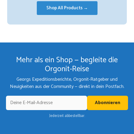
Shop All Products →
Mehr als ein Shop — begleite die
Orgonit-Reise
Georgs Expeditionsberichte, Orgonit-Ratgeber und
Neuigkeiten aus der Community — direkt in dein Postfach.
Abonnieren
Jederzeit abbestellbar.