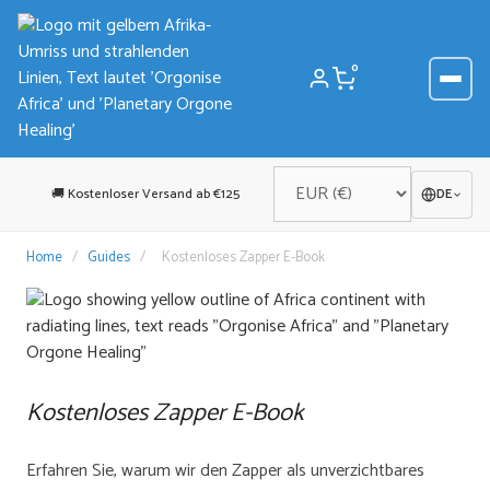
Zum
Inhalt
springen
0
🚚 Kostenloser Versand ab €125
DE
Home
/
Guides
/
Kostenloses Zapper E-Book
Kostenloses Zapper E-Book
Erfahren Sie, warum wir den Zapper als unverzichtbares