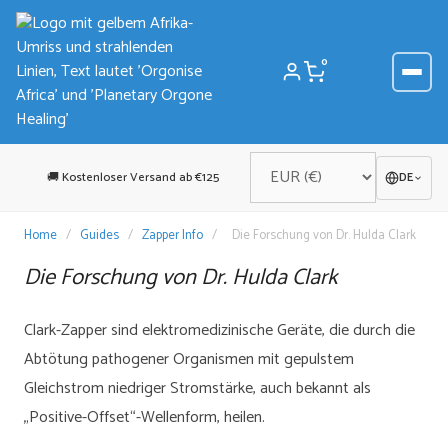
Zum
Inhalt
springen
0
🚚 Kostenloser Versand ab €125
DE
Home
/
Guides
/
Zapper Info
/
Die Forschung von Dr. Hulda Clark
Die Forschung von Dr. Hulda Clark
Clark-Zapper sind elektromedizinische Geräte, die durch die
Abtötung pathogener Organismen mit gepulstem
Gleichstrom niedriger Stromstärke, auch bekannt als
„Positive-Offset“-Wellenform, heilen.