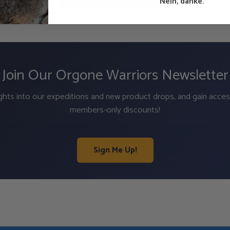
Nein, danke.
Join Our Orgone Warriors Newsletter
ights into our expeditions and new product drops, and gain acces
members-only discounts!
Sign Me Up!