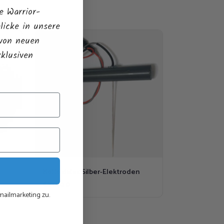
e Warrior-
licke in unsere
 von neuen
xklusiven
Kolloidales Silber-Elektroden
€
80,00
ailmarketing zu.