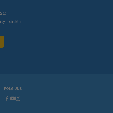
ise
y — direkt in
FOLG UNS