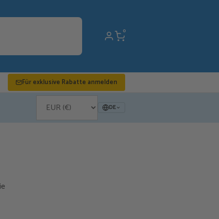
0
Für exklusive Rabatte anmelden
DE
ie