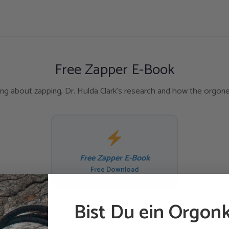
Free Zapper E-Book
ng about zapping, Dr. Hulda Clark's research and how the orgon
Free Zapper E-Book
Free Download
Bist Du ein Orgonk