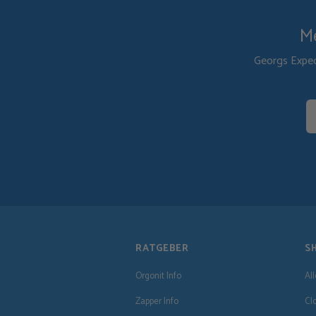
Me
Georgs Exped
RATGEBER
S
Orgonit Info
Al
Zapper Info
Cl