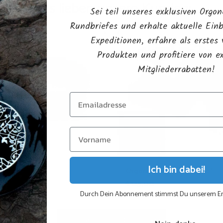
Das lieben unsere Kunden:
Sei teil unseres exklusiven Orgon
Rundbriefes und erhalte aktuelle Einb
Expeditionen, erfahre als erstes
Produkten und profitiere von e
Mitgliederrabatten!
Ich bin dabei!
perband
Orgonzapper "El Silverado"
00
€
125,00
Durch Dein Abonnement stimmst Du unserem Em
Browse All Products →