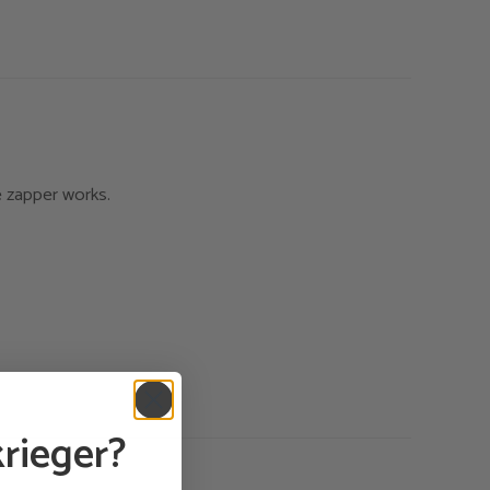
e zapper works.
rieger?