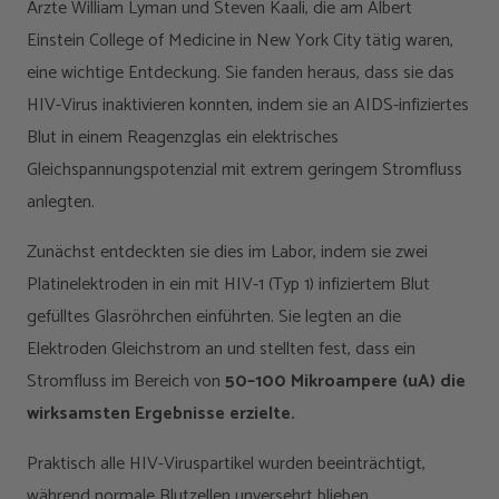
Ärzte William Lyman und Steven Kaali, die am Albert
Einstein College of Medicine in New York City tätig waren,
eine wichtige Entdeckung. Sie fanden heraus, dass sie das
HIV-Virus inaktivieren konnten, indem sie an AIDS-infiziertes
Blut in einem Reagenzglas ein elektrisches
Gleichspannungspotenzial mit extrem geringem Stromfluss
anlegten.
Zunächst entdeckten sie dies im Labor, indem sie zwei
Platinelektroden in ein mit HIV-1 (Typ 1) infiziertem Blut
gefülltes Glasröhrchen einführten. Sie legten an die
Elektroden Gleichstrom an und stellten fest, dass ein
Stromfluss im Bereich von
50–100 Mikroampere (uA) die
wirksamsten Ergebnisse erzielte.
Praktisch alle HIV-Viruspartikel wurden beeinträchtigt,
während normale Blutzellen unversehrt blieben.