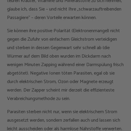
teuren Kräuter, Vitamine und Mineralstoffe zu sich nehmen,
glaube ich, dass Sie – und nicht Ihre „schwarzauftreibenden
Passagiere“ – deren Vorteile erwarten können.
Sie können ihre positive Polarität (Elektronenmangel) nicht
gegen die Zufuhr von einfachem Gleichstrom verteidigen
und sterben in dessen Gegenwart sehr schnell ab (die
Würmer auf dem Bild oben wurden im Dickdarm nach
wenigen Minuten Zapping während einer Darmspülung frisch
abgetötet). Negative Ionen töten Parasiten, egal ob sie
durch elektrischen Strom, Ozon oder Magnete erzeugt
werden. Der Zapper scheint mir derzeit die effizienteste
Verabreichungsmethode zu sein.
Parasiten sterben nicht nur, wenn sie elektrischem Strom
ausgesetzt werden, sondern zerfallen auch und lassen sich
leicht ausscheiden oder als harmlose Nährstoffe verwerten.