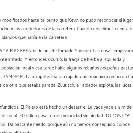
ido modificados hasta tal punto que Kevin no pudo reconocer el lugar
driñar los alrededores de la carretera. Cuando nos dimos cuenta d
blancos que había en la carretera.
AGABEN ni de un jefe llamado Samson. Las cosas empezaro
e irritado. Y entonces ocurrió: la franja de hierba a izquierda y
la población local y esa tarde había algunos rebaños pequeños pasta
y ¡PAMMMM! La atropellé. Iba tan rápido que ni siquiera recuerdo h
s de otra que estaba parada. Zuuusch, el radiador explota, las luces
fundidos. El Pajero está hecho un desastre. La vaca yace a 5 m de
rificarla). El tráfico pasa a toda velocidad sin piedad. TODOS LOS
a bastante miedo, porque aún no hemos conseguido colocar