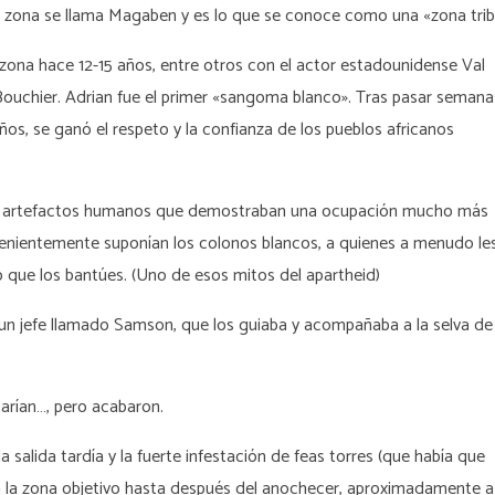
La zona se llama Magaben y es lo que se conoce como una «zona triba
zona hace 12-15 años, entre otros con el actor estadounidense Val
ouchier. Adrian fue el primer «sangoma blanco». Tras pasar semana
s, se ganó el respeto y la confianza de los pueblos africanos
s artefactos humanos que demostraban una ocupación mucho más
venientemente suponían los colonos blancos, a quienes a menudo le
 que los bantúes. (Uno de esos mitos del apartheid)
 un jefe llamado Samson, que los guiaba y acompañaba a la selva de
arían…, pero acabaron.
salida tardía y la fuerte infestación de feas torres (que había que
a la zona objetivo hasta después del anochecer, aproximadamente a