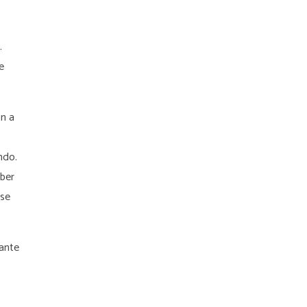
.
e
n a
ndo.
aber
 se
lante