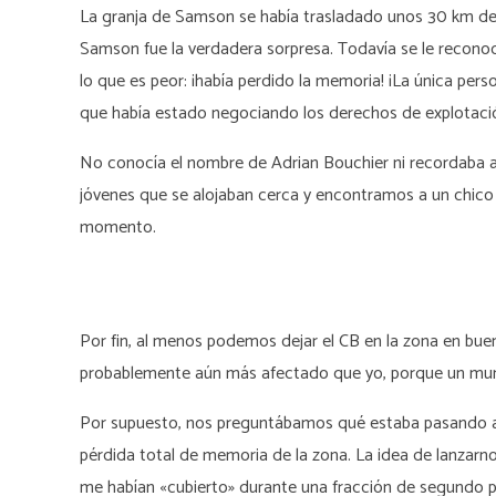
La granja de Samson se había trasladado unos 30 km de d
Samson fue la verdadera sorpresa. Todavía se le reconoce
lo que es peor: ¡había perdido la memoria! ¡La única p
que había estado negociando los derechos de explotació
No conocía el nombre de Adrian Bouchier ni recordaba 
jóvenes que se alojaban cerca y encontramos a un chico
momento.
Por fin, al menos podemos dejar el CB en la zona en bu
probablemente aún más afectado que yo, porque un mun
Por supuesto, nos preguntábamos qué estaba pasando allí
pérdida total de memoria de la zona. La idea de lanzar
me habían «cubierto» durante una fracción de segundo pa