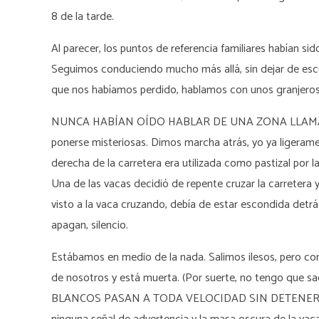
8 de la tarde.
Al parecer, los puntos de referencia familiares habían s
Seguimos conduciendo mucho más allá, sin dejar de escu
que nos habíamos perdido, hablamos con unos granjeros 
NUNCA HABÍAN OÍDO HABLAR DE UNA ZONA LLAMADA M
ponerse misteriosas. Dimos marcha atrás, yo ya ligerament
derecha de la carretera era utilizada como pastizal por 
Una de las vacas decidió de repente cruzar la carretera 
visto a la vaca cruzando, debía de estar escondida detrá
apagan, silencio.
Estábamos en medio de la nada. Salimos ilesos, pero con
de nosotros y está muerta. (Por suerte, no tengo que sac
BLANCOS PASAN A TODA VELOCIDAD SIN DETENERSE. D