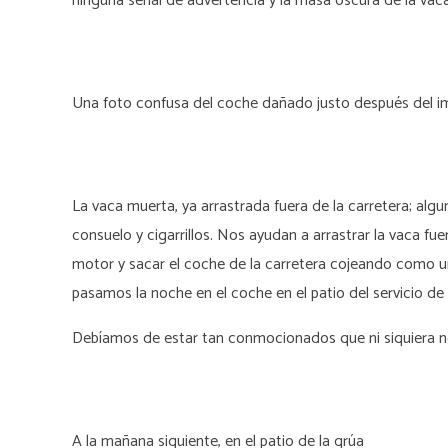
ninguna señal de advertencia y la masa oscura de la vaca s
Una foto confusa del coche dañado justo después del 
La vaca muerta, ya arrastrada fuera de la carretera; al
consuelo y cigarrillos. Nos ayudan a arrastrar la vaca fu
motor y sacar el coche de la carretera cojeando como 
pasamos la noche en el coche en el patio del servicio de
Debíamos de estar tan conmocionados que ni siquiera no
A la mañana siguiente, en el patio de la grúa