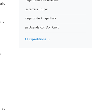
Regalos en Kwa Ndebele
l».
La barrera Kruger
Regalos de Kruger Park
s y
En Uganda con Don Croft
All Expeditions →
s
 las