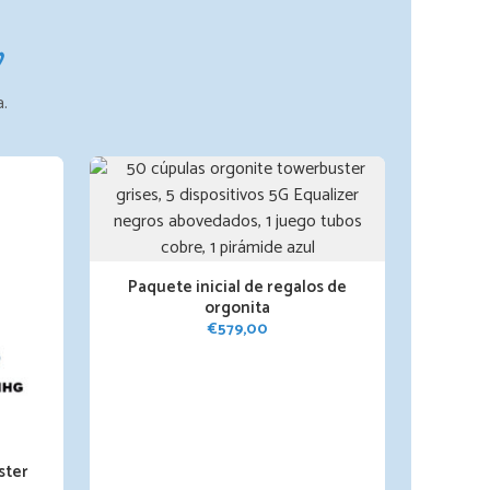
n
a.
Paquete inicial de regalos de
orgonita
€
579,00
ster