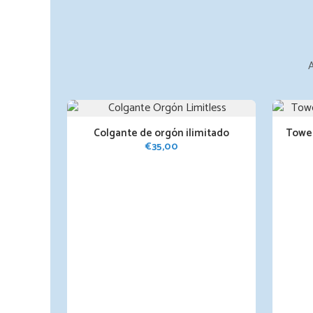
A
Colgante de orgón ilimitado
Tower
€
35,00