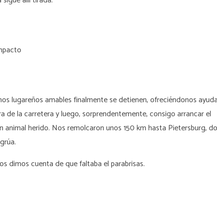
igue allí tirada.
impacto
gunos lugareños amables finalmente se detienen, ofreciéndonos ayuda
era de la carretera y luego, sorprendentemente, consigo arrancar el
un animal herido. Nos remolcaron unos 150 km hasta Pietersburg, d
 grúa.
s dimos cuenta de que faltaba el parabrisas.