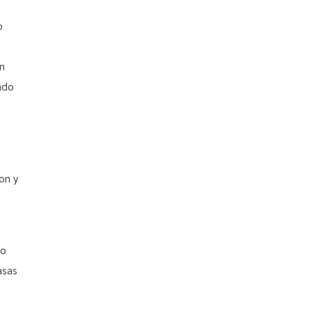
o
on
ndo
on y
lo
asas