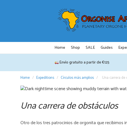
Saltar
al
contenido
Home
Shop
SALE
Guides
Expe
Envío gratuito a partir de €125
Home
/
Expeditions
/
Círculos más amplios
/
Una carrera de 
Una carrera de obstáculos
Otro de los tres patrocinios de orgonita que recibimos i