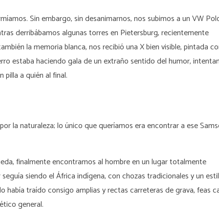
ormíamos. Sin embargo, sin desanimarnos, nos subimos a un VW Pol
ntras derribábamos algunas torres en Pietersburg, recientemente
mbién la memoria blanca, nos recibió una X bien visible, pintada c
erro estaba haciendo gala de un extraño sentido del humor, intenta
pilla a quién al final.
por la naturaleza; lo único que queríamos era encontrar a ese Sams
úsqueda, finalmente encontramos al hombre en un lugar totalmente
 seguía siendo el África indígena, con chozas tradicionales y un esti
llo había traído consigo amplias y rectas carreteras de grava, feas c
ético general.