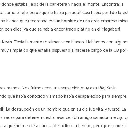
onde estaba, lejos de la carretera y hacia el monte. Encontrar a
 como el jefe, pero ¿qué le había pasado? Casi había perdido la vist
ersona blanca que recordaba era un hombre de una gran empresa mine
n con ellos, ya que se había encontrado platino en el Magaben!
a Kevin. Tenía la mente totalmente en blanco. Hablamos con alguno
 muy simpático que estaba dispuesto a hacerse cargo de la CB por 
enas manos. Nos fuimos con una sensación muy extraña; Kevin
do que había conocido y amado había desaparecido para siempre.
. La destrucción de un hombre que en su día fue vital y fuerte. La
nos vacas para detener nuestro avance. (Un amigo sanador me dijo 
ra que no me diera cuenta del peligro a tiempo, pero, por supuesto