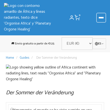
Saltar
al
contenido
0
🚚 Envío gratuito a partir de €125
ES
Home
/
Guides
/
Der Sommer der Veränderung
Der Sommer der Veränderung