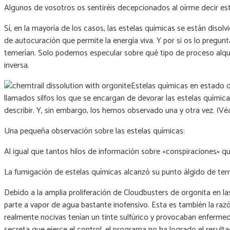
Algunos de vosotros os sentiréis decepcionados al oírme decir est
Sí, en la mayoría de los casos, las estelas químicas se están dis
de autocuración que permite la energía viva. Y por si os lo pregun
temerían. Solo podemos especular sobre qué tipo de proceso alquími
inversa.
Estelas químicas en estado d
llamados silfos los que se encargan de devorar las estelas quími
describir. Y, sin embargo, los hemos observado una y otra vez. (Véa
Una pequeña observación sobre las estelas químicas:
Al igual que tantos hilos de información sobre «conspiraciones» qu
La fumigación de estelas químicas alcanzó su punto álgido de ter
Debido a la amplia proliferación de Cloudbusters de orgonita en 
parte a vapor de agua bastante inofensivo. Esta es también la raz
realmente nocivas tenían un tinte sulfúrico y provocaban enfermeda
secreta que ejerce el control, el programa no ha logrado el result