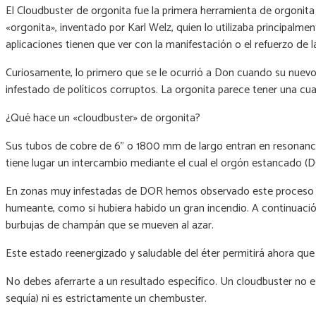
El Cloudbuster de orgonita fue la primera herramienta de orgonit
«orgonita», inventado por Karl Welz, quien lo utilizaba principal
aplicaciones tienen que ver con la manifestación o el refuerzo de l
Curiosamente, lo primero que se le ocurrió a Don cuando su nuevo d
infestado de políticos corruptos. La orgonita parece tener una cua
¿Qué hace un «cloudbuster» de orgonita?
Sus tubos de cobre de 6" o 1800 mm de largo entran en resonancia c
tiene lugar un intercambio mediante el cual el orgón estancado (D
En zonas muy infestadas de DOR hemos observado este proceso com
humeante, como si hubiera habido un gran incendio. A continuació
burbujas de champán que se mueven al azar.
Este estado reenergizado y saludable del éter permitirá ahora qu
No debes aferrarte a un resultado específico. Un cloudbuster no e
sequía) ni es estrictamente un chembuster.