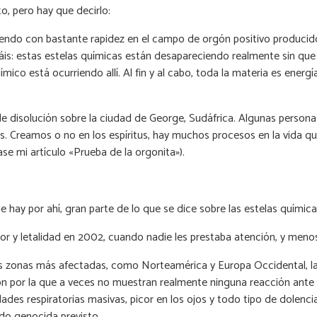
o, pero hay que decirlo:
olviendo con bastante rapidez en el campo de orgón positivo produci
táis: estas estelas químicas están desapareciendo realmente sin que 
co está ocurriendo allí. Al fin y al cabo, toda la materia es energ
e disolución sobre la ciudad de George, Sudáfrica. Algunas personas
cas. Creamos o no en los espíritus, hay muchos procesos en la vida
se mi artículo «Prueba de la orgonita»).
e hay por ahí, gran parte de lo que se dice sobre las estelas químic
ror y letalidad en 2002, cuando nadie les prestaba atención, y meno
las zonas más afectadas, como Norteamérica y Europa Occidental, las
ón por la que a veces no muestran realmente ninguna reacción ante 
des respiratorias masivas, picor en los ojos y todo tipo de dolencia
ado genocida previsto.