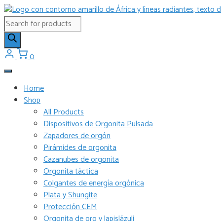
Saltar
al
Búsqueda
contenido
de
productos
0
Home
Shop
All Products
Dispositivos de Orgonita Pulsada
Zapadores de orgón
Pirámides de orgonita
Cazanubes de orgonita
Orgonita táctica
Colgantes de energía orgónica
Plata y Shungite
Protección CEM
Orgonita de oro y lapislázuli