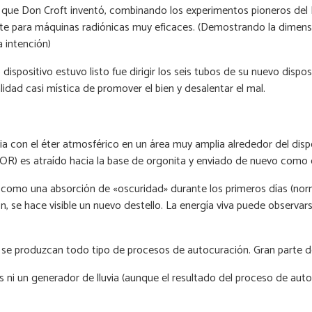
a que Don Croft inventó, combinando los experimentos pioneros del
mente para máquinas radiónicas muy eficaces. (Demostrando la dimens
a intención)
ispositivo estuvo listo fue dirigir los seis tubos de su nuevo disp
lidad casi mística de promover el bien y desalentar el mal.
on el éter atmosférico en un área muy amplia alrededor del dispositi
OR) es atraído hacia la base de orgonita y enviado de nuevo como e
o una absorción de «oscuridad» durante los primeros días (normalm
n, se hace visible un nuevo destello. La energía viva puede obser
e se produzcan todo tipo de procesos de autocuración. Gran parte d
s ni un generador de lluvia (aunque el resultado del proceso de au