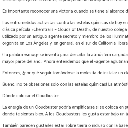
Es importante reconocer una victoria cuando se tiene al alcance 
Los entrometidos activistas contra las estelas químicas de hoy en
clásica película «Chemtrails – Clouds of Death», de nuestro coleg
utilizado por un antiguo agente secreto y miembro de los Illuminat
orgonita en Los Ángeles y, en general, en el sur de California, li
(La palabra «smog» se inventó para describir la atmósfera cargada
mayor parte del año.) Ahora entendemos que el «agente aglutinan
Entonces, ¿por qué seguir tomándose la molestia de instalar un c
Bueno, ¡no te obsesiones solo con las estelas químicas! La atmósfer
Dónde colocar el Cloudbuster
La energía de un Cloudbuster podría amplificarse si se coloca en pu
donde te sientas bien. A los Cloudbusters les gusta estar bajo un 
También parecen gustarles estar sobre tierra o incluso con la bas