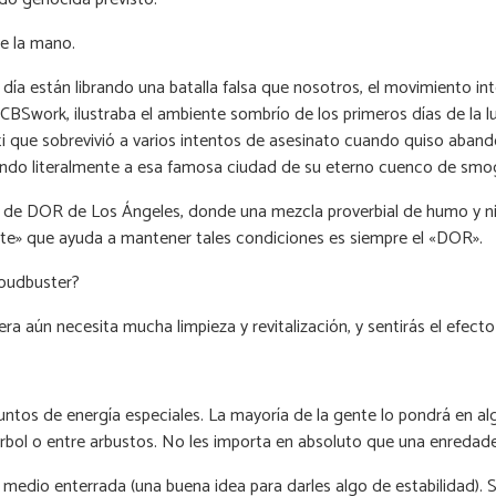
de la mano.
 día están librando una batalla falsa que nosotros, el movimiento i
a CBSwork, ilustraba el ambiente sombrío de los primeros días de la
i que sobrevivió a varios intentos de asesinato cuando quiso abandon
berando literalmente a esa famosa ciudad de su eterno cuenco de smo
 de DOR de Los Ángeles, donde una mezcla proverbial de humo y niebl
te» que ayuda a mantener tales condiciones es siempre el «DOR».
loudbuster?
a aún necesita mucha limpieza y revitalización, y sentirás el efecto 
ntos de energía especiales. La mayoría de la gente lo pondrá en algú
árbol o entre arbustos. No les importa en absoluto que una enredader
e medio enterrada (una buena idea para darles algo de estabilidad).