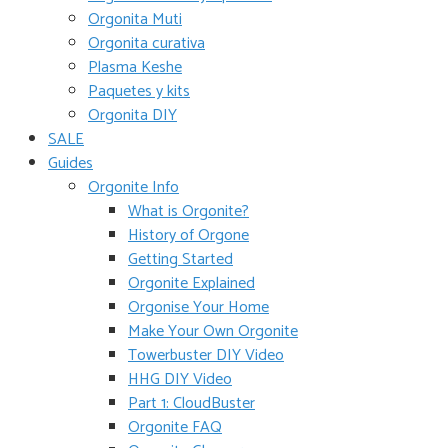
Orgonita Muti
Orgonita curativa
Plasma Keshe
Paquetes y kits
Orgonita DIY
SALE
Guides
Orgonite Info
What is Orgonite?
History of Orgone
Getting Started
Orgonite Explained
Orgonise Your Home
Make Your Own Orgonite
Towerbuster DIY Video
HHG DIY Video
Part 1: CloudBuster
Orgonite FAQ