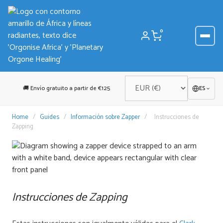
Saltar
al
contenido
0
🚚 Envío gratuito a partir de €125
ES
Home
/
Guides
/
Información sobre Zapper
/
Instrucciones de
Zapping
Instrucciones de Zapping