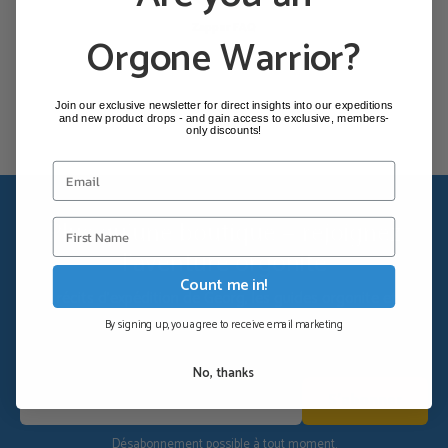
Zapper FAQ
Orgone Warrior?
Join our exclusive newsletter for direct insights into our expeditions
and new product drops - and gain access to exclusive, members-
only discounts!
Plus qu'une boutique — rejoignez
l'aventure orgonite
Count me in!
Les récits d'expédition de Georg, les guides orgonite et les
nouvelles de la communauté — directement dans votre boîte
By signing up, you agree to receive email marketing
mail.
No, thanks
S'abonner
Désabonnement possible à tout moment.