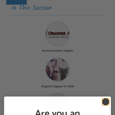
In This Section
Avertissement Zapper
Orgone Zapper et SIDA
Are you an