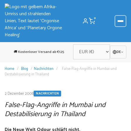
Zum
Inhalt
springen
0
🚚 Kostenloser Versand ab €125
DE
Home
/
Blog
/
Nachrichten
/
False-Flag-Angriffe in Mumbai und
Destabilisierung in Thailand
2 Dezember 2008
NACHRICHTEN
False-Flag-Angriffe in Mumbai und
Destabilisierung in Thailand
Die Neue Welt Odour schläft nicht.