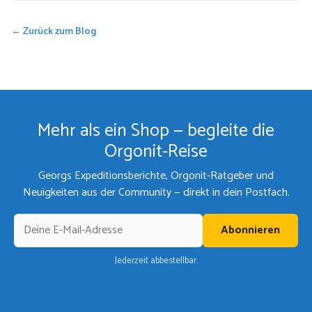
← Zurück zum Blog
Mehr als ein Shop — begleite die
Orgonit-Reise
Georgs Expeditionsberichte, Orgonit-Ratgeber und
Neuigkeiten aus der Community — direkt in dein Postfach.
Abonnieren
Jederzeit abbestellbar.