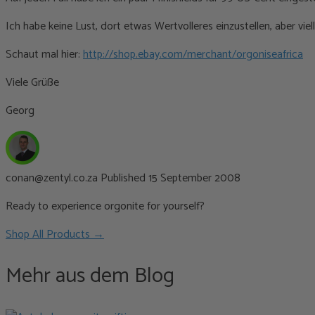
Ich habe keine Lust, dort etwas Wertvolleres einzustellen, aber vie
Schaut mal hier:
http://shop.ebay.com/merchant/orgoniseafrica
Viele Grüße
Georg
conan@zentyl.co.za
Published 15 September 2008
Ready to experience orgonite for yourself?
Shop All Products →
Mehr aus dem Blog