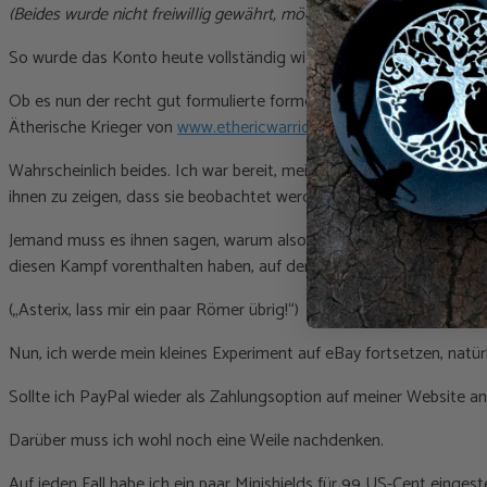
(Beides wurde nicht freiwillig gewährt, möchte ich anmerken)
So wurde das Konto heute vollständig wiederhergestellt, obwohl ic
Ob es nun der recht gut formulierte formelle „Beschwerdebrief“ wa
Ätherische Krieger von
www.ethericwarriors.com
und
www.cb-for
Wahrscheinlich beides. Ich war bereit, meine Beschwerde morgen a
ihnen zu zeigen, dass sie beobachtet werden und ihr Verhalten inak
Jemand muss es ihnen sagen, warum also nicht ich. So sehr ich auch
diesen Kampf vorenthalten haben, auf den ich mich gerade vorbere
(„Asterix, lass mir ein paar Römer übrig!“)
Nun, ich werde mein kleines Experiment auf eBay fortsetzen, natürl
Sollte ich PayPal wieder als Zahlungsoption auf meiner Website a
Darüber muss ich wohl noch eine Weile nachdenken.
Auf jeden Fall habe ich ein paar Minishields für 99 US-Cent eingeste