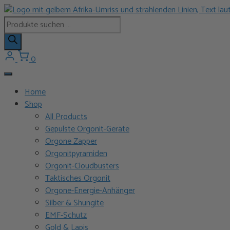
Zum
Inhalt
Products
springen
search
0
Home
Shop
All Products
Gepulste Orgonit-Geräte
Orgone Zapper
Orgonitpyramiden
Orgonit-Cloudbusters
Taktisches Orgonit
Orgone-Energie-Anhänger
Silber & Shungite
EMF-Schutz
Gold & Lapis