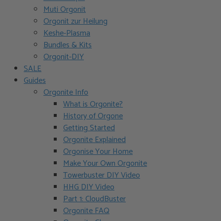
Muti Orgonit
Orgonit zur Heilung
Keshe-Plasma
Bundles & Kits
Orgonit-DIY
SALE
Guides
Orgonite Info
What is Orgonite?
History of Orgone
Getting Started
Orgonite Explained
Orgonise Your Home
Make Your Own Orgonite
Towerbuster DIY Video
HHG DIY Video
Part 1: CloudBuster
Orgonite FAQ