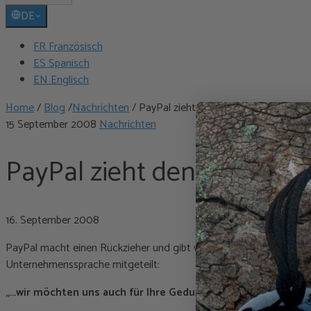
DE
FR Französisch
ES Spanisch
EN Englisch
Home
/
Blog
/
Nachrichten
/
PayPal zieht den Schwanz ein …
15 September 2008
Nachrichten
PayPal zieht den Schwanz 
16. September 2008
PayPal macht einen Rückzieher und gibt wieder vor, mein bester F
Unternehmenssprache mitgeteilt:
„…wir möchten uns auch für Ihre Geduld und Ihre Zusammen