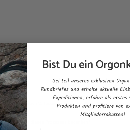
Bist Du ein Orgonk
ein …
Sei teil unseres exklusiven Orgon
Rundbriefes und erhalte aktuelle Einb
Expeditionen, erfahre als erstes
reund zu sein. Nach 12 Tagen der unrechtmäßigen Einbehaltung unse
Produkten und profitiere von e
Mitgliederrabatten!
arbeit während dieses Prozesses bedanken“