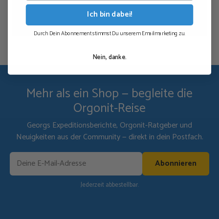
Ich bin dabei!
Durch Dein Abonnement stimmst Du unserem Emailmarketing zu.
Nein, danke.
Mehr als ein Shop — begleite die
Orgonit-Reise
Georgs Expeditionsberichte, Orgonit-Ratgeber und
Neuigkeiten aus der Community — direkt in dein Postfach.
Abonnieren
Jederzeit abbestellbar.