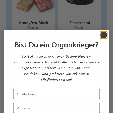
Moneyfest-Block
Zapperband
€
48,00
€
6,00
Bist Du ein Orgonkrieger?
Sei teil unseres exklusiven Orgone Warrior-
Rundbriefes und erhalte aktuelle Einblicke in unsere
Expeditionen, erfahre als erstes von neuen
Produkten und profitiere von exklusiven
Mitgliederrabatten!
Orgonit-Feuerball
Smart-Meter-Schild
€
79,20
€
42,90
Shop All Products →