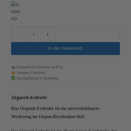
-
+
Orgonit-
Erdrohr
In den Warenkorb
Menge
Kostenloser Versand ab €125
Sicherer Checkout
Handgefertigt in Südafrika
Orgonit-Erdrohr
Das Orgonit-Erdrohr ist ein unverzichtbares
Werkzeug im Orgon-Beschenker-Kit!