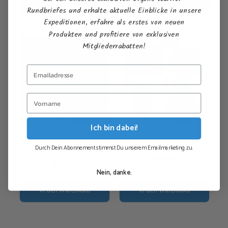
Ausführung wählen
In den Warenkorb
bis
werden
Rundbriefes und erhalte aktuelle Einblicke in unsere
€306,00
Expeditionen, erfahre als erstes von neuen
Produkten und profitiere von exklusiven
Mitgliederrabatten!
Ich bin dabei!
Durch Dein Abonnement stimmst Du unserem Emailmarketing zu.
Haftminen-Buster
Orgonite Geschenk-
Starterpaket
€
20,00
Nein, danke.
€
579,00
In den Warenkorb
In den Warenkorb